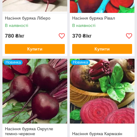
Насіння буряка Ліберо
Насіння буряка Рівал
В наявності
В наявності
780
370
₴/кг
₴/кг
Купити
Купити
Новинка
Новинка
Насіння буряка Округле
темно-червоне
Насіння буряка Кармазін