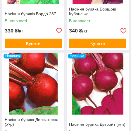
Насіння буряка Борщові
Насіння буряків Бордо 237
Кубанська
В наявності
В наявності
330
340
₴/кг
₴/кг
Купити
Купити
Новинка
Новинка
Насіння буряка Делікатесна
(Укр)
Насіння буряка Детройт (імп)