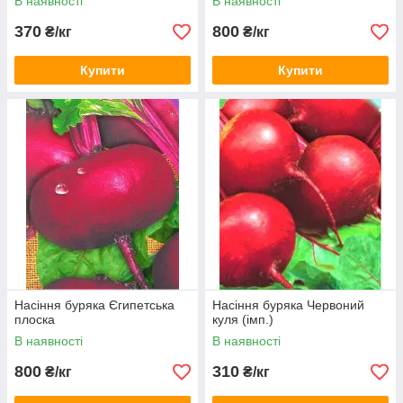
В наявності
В наявності
370
800
₴/кг
₴/кг
Купити
Купити
Насіння буряка Єгипетська
Насіння буряка Червоний
плоска
куля (імп.)
В наявності
В наявності
800
310
₴/кг
₴/кг