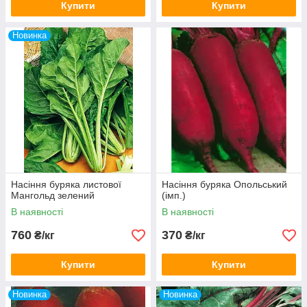
Купити
Купити
Новинка
Насіння буряка листової
Насіння буряка Опольський
Мангольд зелений
(імп.)
В наявності
В наявності
760
370
₴/кг
₴/кг
Купити
Купити
Новинка
Новинка