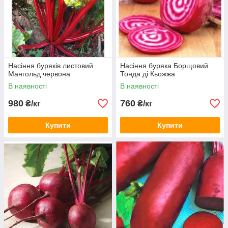
Насіння буряків листовий
Насіння буряка Борщовий
Мангольд червона
Тонда ді Кьожжа
В наявності
В наявності
980
760
₴/кг
₴/кг
Купити
Купити