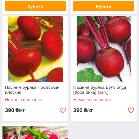
Купити
Купити
Насіння буряка Носівський
Насіння буряка Булс блуд
плоский
(Кров бика) (імп.)
Немає в наявності
Немає в наявності
390
390
₴/кг
₴/кг