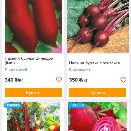
Насіння буряка Циліндра
(імп.)
Насіння буряка Ноховская
В наявності
В наявності
340
350
₴/кг
₴/кг
Купити
Купити
Новинка
Новинка