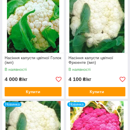
Насіння капусти цвітної Голок
Насіння капусти цвітної
(імп)
Фрюенте (імп)
В наявності
В наявності
4 000
4 100
₴/кг
₴/кг
Купити
Купити
Новинка
Новинка