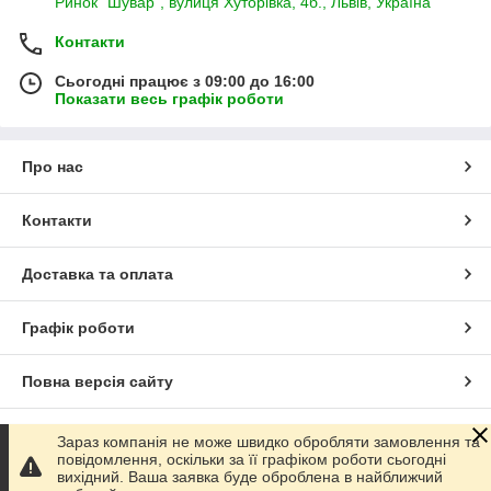
Ринок "Шувар", вулиця Хуторівка, 4б., Львів, Україна
Контакти
Сьогодні працює з 09:00 до 16:00
Показати весь графік роботи
Про нас
Контакти
Доставка та оплата
Графік роботи
Повна версія сайту
Сайт створено на маркетплейсі
Prom.ua
Зараз компанія не може швидко обробляти замовлення та
повідомлення, оскільки за її графіком роботи сьогодні
вихідний. Ваша заявка буде оброблена в найближчий
Політика конфіденційності