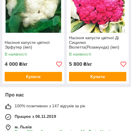
Насіння капусти цвітної Ді
Насіння капусти цвітної
Сицилио
Эрфутер (імп)
Віолетта(Розамунда) (імп)
В наявності
В наявності
4 000
5 800
₴/кг
₴/кг
Купити
Купити
Про нас
100% позитивних з 147 відгуків за рік
Працює з 06.11.2019
м. Львів