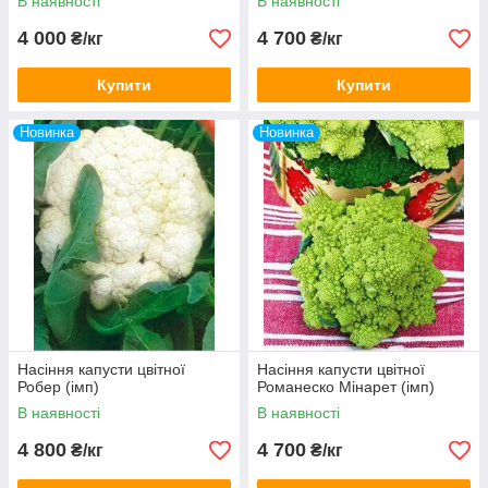
В наявності
В наявності
4 000
4 700
₴/кг
₴/кг
Купити
Купити
Новинка
Новинка
Насіння капусти цвітної
Насіння капусти цвітної
Робер (імп)
Романеско Мінарет (імп)
В наявності
В наявності
4 800
4 700
₴/кг
₴/кг