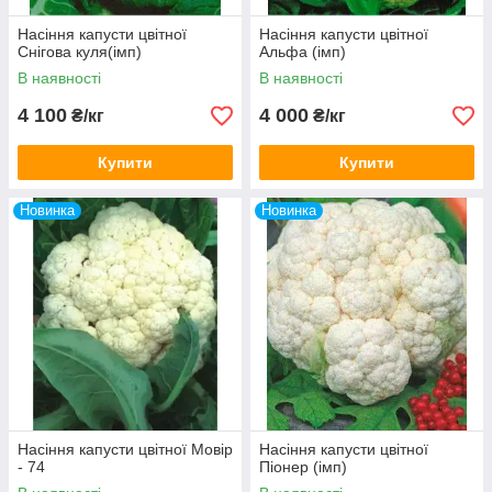
Насіння капусти цвітної
Насіння капусти цвітної
Снігова куля(імп)
Альфа (імп)
В наявності
В наявності
4 100
4 000
₴/кг
₴/кг
Купити
Купити
Новинка
Новинка
Насіння капусти цвітної Мовір
Насіння капусти цвітної
- 74
Піонер (імп)