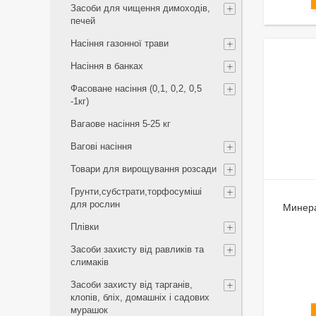
Засоби для чищення димоходів,
печей
Насіння газонної трави
Насіння в банках
Фасоване насіння (0,1, 0,2, 0,5
-1кг)
Вагаове насіння 5-25 кг
Вагові насіння
Товари для вирощування розсади
Грунти,субстрати,торфосуміші
для рослин
Минера
Плівки
Засоби захисту від равликів та
слимаків
Засоби захисту від тарганів,
клопів, бліх, домашніх і садових
мурашок