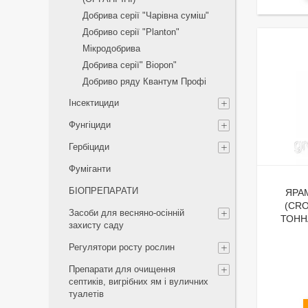
Добрива серії "Чарівна суміш"
Добриво серії "Planton"
Мікродобрива
Добрива серії" Biopon"
Добриво ряду Квантум Профі
Інсектициди
Фунгіциди
Гербіциди
Фуміганти
БІОПРЕПАРАТИ
ЯРА
(CRO
Засоби для весняно-осінній
ТОНН
захисту саду
Регулятори росту рослин
Препарати для очищення
септиків, вигрібних ям і вуличних
туалетів