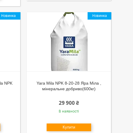
Новинка
Новинка
la NPK
Yara Mila NPK 8-20-28 Яра Міла ,
мінеральне добриво(600кг)
29 900 ₴
В наявності
Купити