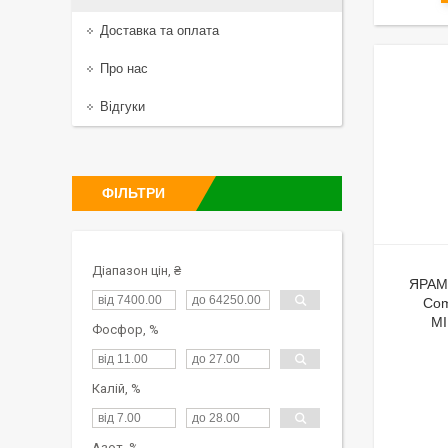
Доставка та оплата
Про нас
Відгуки
ФІЛЬТРИ
Діапазон цін, ₴
ЯРАМ
Com
М
Фосфор, %
Калій, %
Азот, %