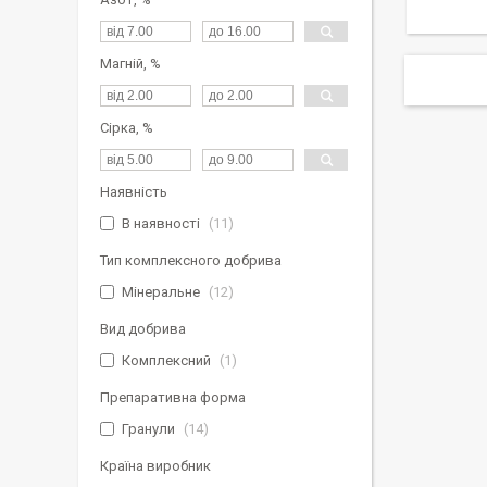
Магній, %
Сірка, %
Наявність
В наявності
11
Тип комплексного добрива
Мінеральне
12
Вид добрива
Комплексний
1
Препаративна форма
Гранули
14
Країна виробник