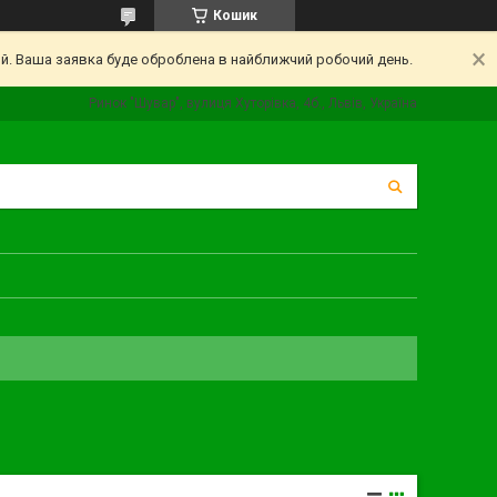
Кошик
ий. Ваша заявка буде оброблена в найближчий робочий день.
Ринок "Шувар", вулиця Хуторівка, 4б., Львів, Україна