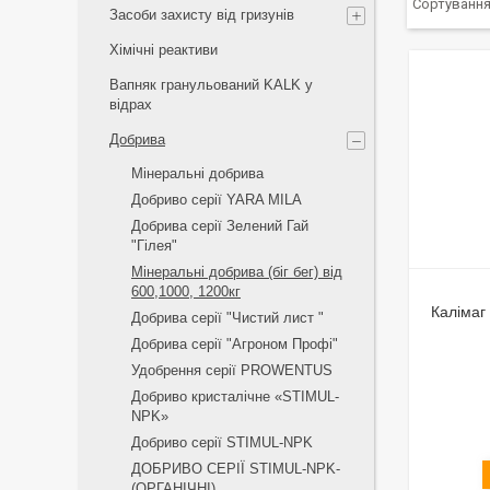
Засоби захисту від гризунів
Хімічні реактиви
Вапняк гранульований KALK у
відрах
Добрива
Мінеральні добрива
Добриво серії YARA MILA
Добрива серії Зелений Гай
"Гілея"
Мінеральні добрива (біг бег) від
600,1000, 1200кг
Калімаг 
Добрива серії "Чистий лист "
Добрива серії "Агроном Профі"
Удобрення серії PROWENTUS
Добриво кристалічне «STIMUL-
NPK»
Добриво серії STIMUL-NPK
ДОБРИВО СЕРІЇ STIMUL-NPK-
(ОРГАНІЧНІ)