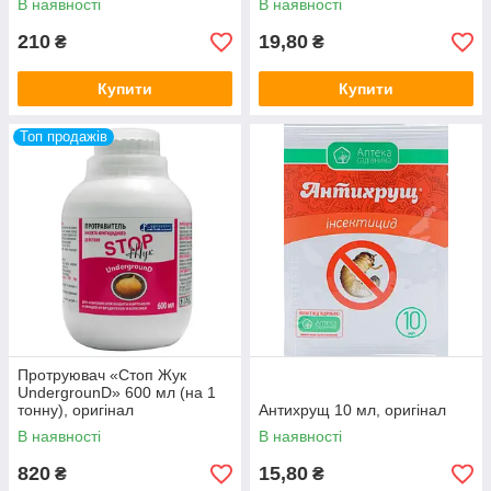
В наявності
В наявності
210
19,80
₴
₴
Купити
Купити
Топ продажів
Протруювач «Стоп Жук
UndergrounD» 600 мл (на 1
тонну), оригінал
Антихрущ 10 мл, оригінал
В наявності
В наявності
820
15,80
₴
₴