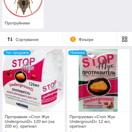
Наші консультанти допоможуть підібрати кращі препарати-
протруйники по самим оптимальними цінами. Для оптових
покупців ми надаємо систему знижок та спеціальних
пропозицій!
Протруйники
Сортування
0
Фільтри
Топ продажів
Новинка
Протравник «Стоп Жук
Протруювач «Стоп Жук
UndergrounD» 120 мл (на
UndergrounD» 12 мл,
200 кг), оригінал
оригінал