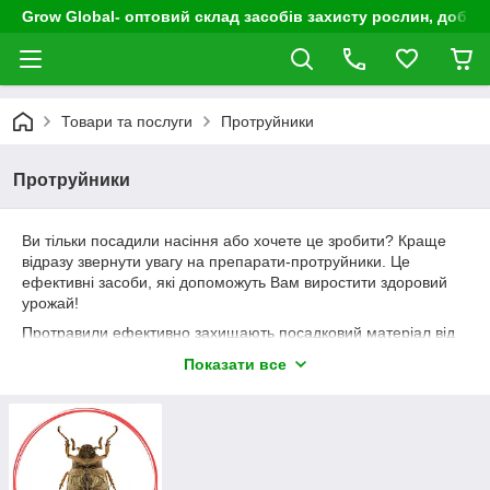
Grow Global- оптовий склад засобів захисту рослин, добрив
Товари та послуги
Протруйники
Протруйники
Ви тільки посадили насіння або хочете це зробити? Краще
відразу звернути увагу на препарати-протруйники. Це
ефективні засоби, які допоможуть Вам виростити здоровий
урожай!
Протравили ефективно захищають посадковий матеріал від
шкідників, гнилей, грибків. Завдяки цьому кількість проростки
Показати все
рослин збільшується, а потім і зростає кількість врожаю!
У нашому інтернет-магазині Ви зможете придбати
найефективніші препарати для захисту від шкідників. Каталог
має широкий асортимент продукції для досвідчених
садівників, городників, фермерів, агрогосподарств.