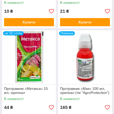
В наявності
В наявності
10
21
₴
₴
Купити
Купити
на 50 соток
Новинка
Протравник «Метакса» 15
Протравник «Мак» 100 мл,
мл, оригінал
оригінал (тм "AgroProtection")
В наявності
В наявності
44
165
₴
₴