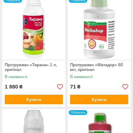
Новинка
Новинка
Протруювач «Тирана» 1 л,
Протруювач «Матадор» 60
оригінал
мл, оригінал
В наявності
В наявності
1 880
71
₴
₴
Купити
Купити
Новинка