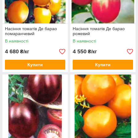
Насіння томатів Де барао
Насіння томатів Де барао
помаранчевий
рожевий
В наявності
В наявності
4 680
4 550
₴/кг
₴/кг
Купити
Купити