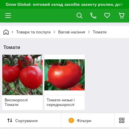
Grow Global- оптовий склад засобів захисту рослин, добрив
Товари та послуги
Вагові насіння
Томати
Томати
Високорослі
Томати низькі і
Томати
середньорослі
Сортування
0
Фільтри