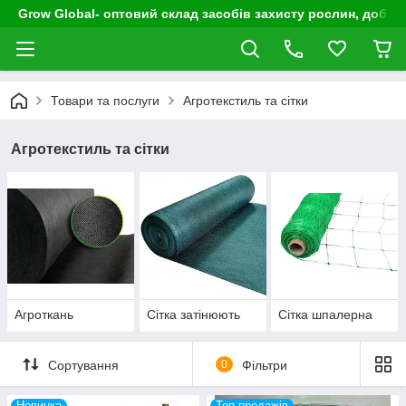
Grow Global- оптовий склад засобів захисту рослин, добрив
Товари та послуги
Агротекстиль та сітки
Агротекстиль та сітки
Агроткань
Сітка затінюють
Сітка шпалерна
Сортування
0
Фільтри
Новинка
Топ продажів