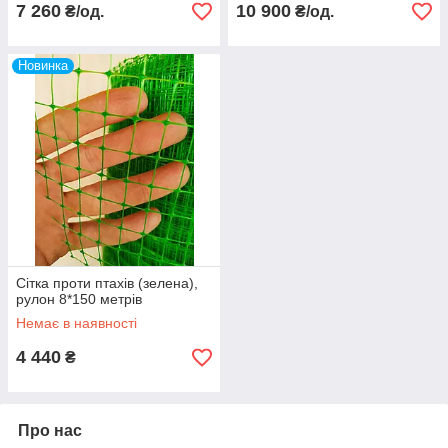
7 260
10 900
₴/од.
₴/од.
Новинка
Сітка проти птахів (зелена),
рулон 8*150 метрів
Немає в наявності
4 440
₴
Про нас