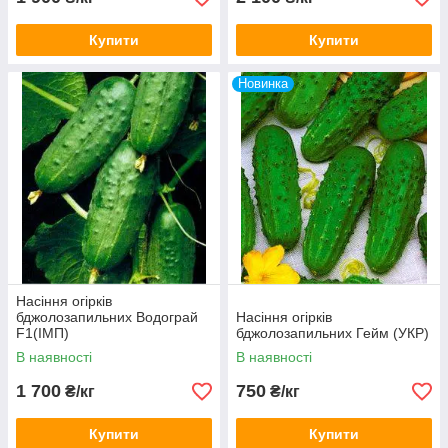
Купити
Купити
Новинка
Насіння огірків
бджолозапильних Водограй
Насіння огірків
F1(ІМП)
бджолозапильних Гейм (УКР)
В наявності
В наявності
1 700
750
₴/кг
₴/кг
Купити
Купити