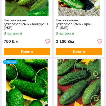
Насіння огірків
Насіння огірків
бджолозапильних Конкурент
бджолозапильних Крак
(УКР)
F1(ІМП)
В наявності
В наявності
750
2 100
₴/кг
₴/кг
Купити
Купити
Новинка