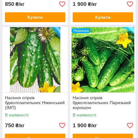
850
1 900
₴/кг
₴/кг
Купити
Купити
Новинка
Насіння огірків
Насіння огірків
бджолозапильних Ніжинський
бджолозапильних Паризький
(ІМП)
корнішон
В наявності
В наявності
750
1 900
₴/кг
₴/кг