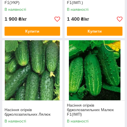
F1(УКР)
F1(ІМП.)
В наявності
В наявності
1 900
1 400
₴/кг
₴/кг
Купити
Купити
Насіння огірків
Насіння огірків
бджолозапильних Малюк
бджолозапильних Лялюк
F1(ІМП)
В наявності
В наявності