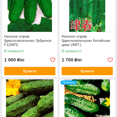
Насіння огірків
Насіння огірків
бджолозапильних Зубренок
бджолозапильних Китайське
F1(ІМП)
диво (ІМП.)
В наявності
В наявності
1 900
1 700
₴/кг
₴/кг
Купити
Купити
Новинка