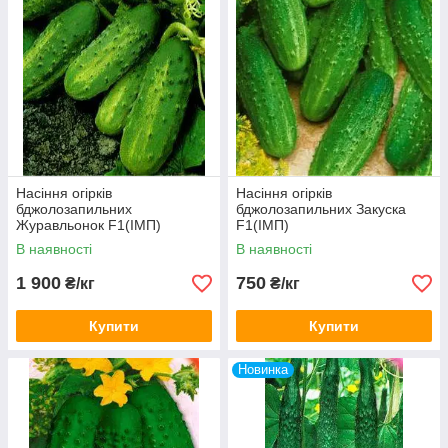
Насіння огірків
Насіння огірків
бджолозапильних
бджолозапильних Закуска
Журавльонок F1(ІМП)
F1(ІМП)
В наявності
В наявності
1 900
750
₴/кг
₴/кг
Купити
Купити
Новинка