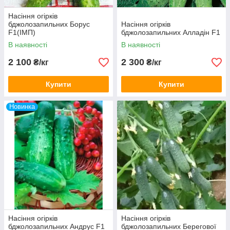
Насіння огірків
бджолозапильних Борус
Насіння огірків
F1(ІМП)
бджолозапильних Алладін F1
В наявності
В наявності
2 100
2 300
₴/кг
₴/кг
Купити
Купити
Новинка
Насіння огірків
Насіння огірків
бджолозапильних Андрус F1
бджолозапильних Берегової