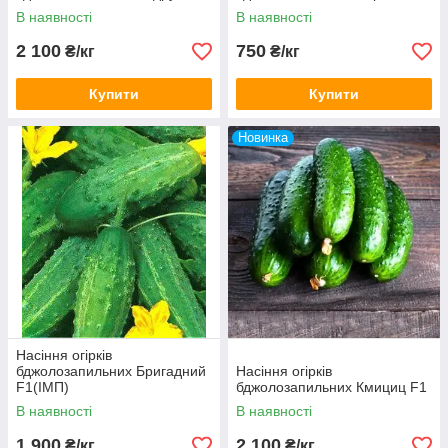
В наявності
В наявності
2 100
750
₴/кг
₴/кг
Купити
Купити
Новинка
Насіння огірків
бджолозапильних Бригадний
Насіння огірків
F1(ІМП)
бджолозапильних Кмициц F1
В наявності
В наявності
1 900
2 100
₴/кг
₴/кг