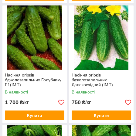
Насіння огірків
Насіння огірків
бджолозапильних Голубчику
бджолозапильних
F1(ІМП)
Далекосхідний (ІМП)
В наявності
В наявності
1 700
750
₴/кг
₴/кг
Купити
Купити