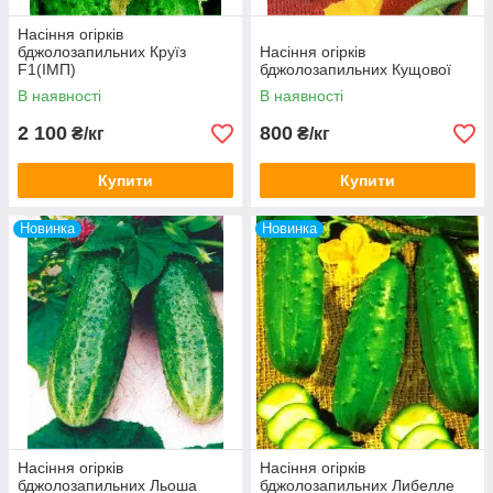
Насіння огірків
бджолозапильних Круїз
Насіння огірків
F1(ІМП)
бджолозапильних Кущової
В наявності
В наявності
2 100
800
₴/кг
₴/кг
Купити
Купити
Новинка
Новинка
Насіння огірків
Насіння огірків
бджолозапильних Льоша
бджолозапильних Либелле