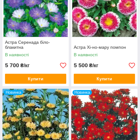
Астра Серенада біло-
блакитна
Астра Хі-но-мару помпон
В наявності
В наявності
5 700
5 500
₴/кг
₴/кг
Купити
Купити
Новинка
Новинка