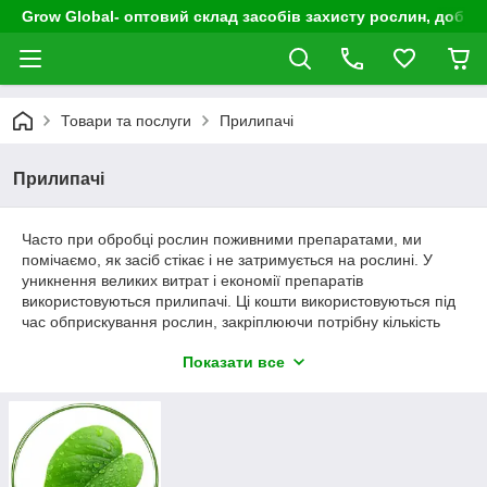
Grow Global- оптовий склад засобів захисту рослин, добрив
Товари та послуги
Прилипачі
Прилипачі
Часто при обробці рослин поживними препаратами, ми
помічаємо, як засіб стікає і не затримується на рослині. У
уникнення великих витрат і економії препаратів
використовуються прилипачі. Ці кошти використовуються під
час обприскування рослин, закріплюючи потрібну кількість
корисних речовини. До початку обприскування, рослина
Показати все
обробляють прилипачем, а потім іншими підгодівлями та
препаратами для обприскування.
Прилипачі захищають рослину від прямих сонячних променів
і заморозків, завдяки захисній плівці. Також, вони підсилюють
проникнення пестицидів і покращують ефективність
біопрепаратів. Завдяки цьому рослини ростуть швидко і