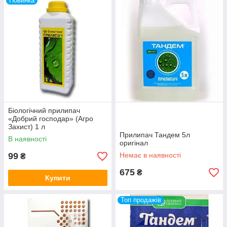
Новинка
Біологічний прилипач
«Добрий господар» (Агро
Захист) 1 л
Прилипач Тандем 5л
В наявності
оригінал
99
Немає в наявності
₴
675
₴
Купити
Топ продажів