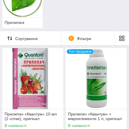
успішно.
У нашому інтернет-магазині "Grow Global" представлений
великий вибір надійних прилипачів, які не містять негативних
хімічних речовин. Ми працюємо тільки з якісними
Прилипачі
виробниками. Сума мінімального замовлення - 299 грн.
Сортування
0
Фільтри
Топ продажів
Прилипач «Квантум» 10 мл
Прилипач «Квантум» +
(2 сотки), оригінал
мікроелементи 1 л, оригінал
В наявності
В наявності