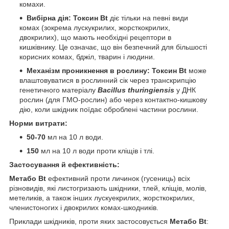
комахи.
Вибірна дія:
Токсин
Bt
діє тільки на певні види
комах (зокрема лускукрилих, жорсткокрилих,
двокрилих), що мають необхідні рецептори в
кишківнику. Це означає, що він безпечний для більшості
корисних комах, бджіл, тварин і людини.
Механізм проникнення в рослину:
Токсин
Bt
може
влаштовуватися в рослинний сік через транскрипцію
генетичного матеріалу
Bacillus thuringiensis
у ДНК
рослин (для ГМО-рослин) або через контактно-кишкову
дію, коли шкідник поїдає оброблені частини рослини.
Норми витрати:
50-70
мл на 10 л води.
150
мл на 10 л води проти кліщів і тлі.
Застосування й ефективність:
Метабо Bt
ефективний проти личинок (гусениць) всіх
різновидів, які листогризають шкідники, тлей, кліщів, молів,
метеликів, а також інших лускуекрилих, жорсткокрилих,
членистоногих і двокрилих комах-шкодників.
Приклади шкідників, проти яких застосовується
Метабо
Bt
: