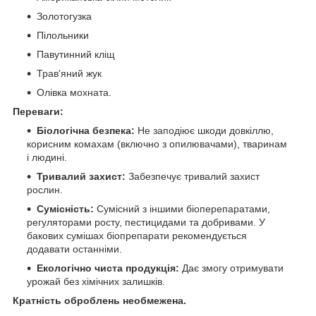
Золотогузка
Пілольники
Павутинний кліщ
Трав'яний жук
Олівка мохната.
Переваги:
Біологічна безпека:
Не заподіює шкоди довкіллю,
корисним комахам (включно з опилювачами), тваринам
і людині.
Тривалий захист:
Забезпечує тривалий захист
рослин.
Сумісність:
Сумісний з іншими біоперепаратами,
регуляторами росту, пестицидами та добривами. У
бакових сумішах біопрепарати рекомендується
додавати останніми.
Екологічно чиста продукція:
Дає змогу отримувати
урожай без хімічних залишків.
Кратність оброблень необмежена.