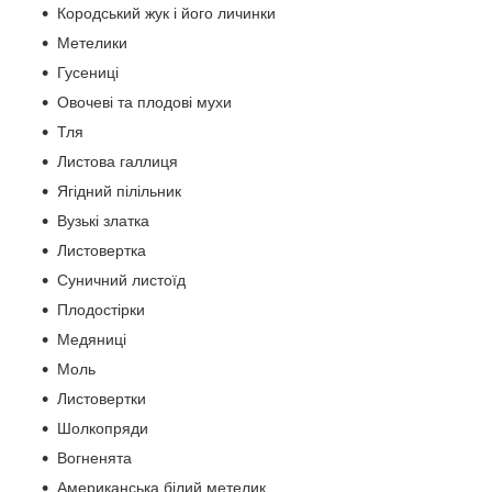
Кородський жук і його личинки
Метелики
Гусениці
Овочеві та плодові мухи
Тля
Листова галлиця
Ягідний пілільник
Вузькі златка
Листовертка
Суничний листоїд
Плодостірки
Медяниці
Моль
Листовертки
Шолкопряди
Вогненята
Американська білий метелик