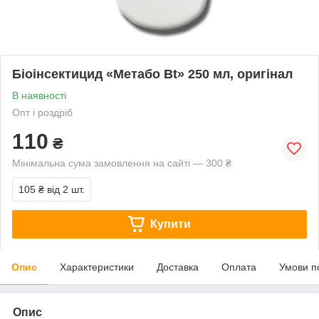
Біоінсектицид «Метабо Bt» 250 мл, оригінал
В наявності
Опт і роздріб
110
₴
Мінімальна сума замовлення на сайті — 300 ₴
105 ₴
від 2 шт.
Купити
Опис
Характеристики
Доставка
Оплата
Умови п
Опис