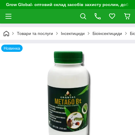
Grow Global- оптовий склад засобів захисту рослин, добрив
Товари та послуги
Інсектициди
Біоінсектициди
Бі
Новинка