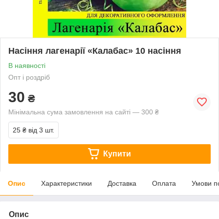
Насіння лагенарії «Калабас» 10 насіння
В наявності
Опт і роздріб
30
₴
Мінімальна сума замовлення на сайті — 300 ₴
25 ₴
від 3 шт.
Купити
Опис
Характеристики
Доставка
Оплата
Умови п
Опис