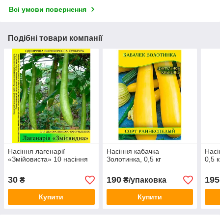
Всі умови повернення
Подібні товари компанії
Насіння лагенарії
Насіння кабачка
Насі
«Змійовиста» 10 насіння
Золотинка, 0,5 кг
0,5 к
30
190
195
₴
₴/упаковка
Купити
Купити