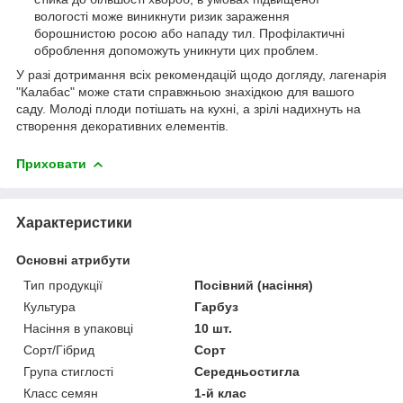
вологості може виникнути ризик зараження
борошнистою росою або нападу тил. Профілактичні
оброблення допоможуть уникнути цих проблем.
У разі дотримання всіх рекомендацій щодо догляду, лагенарія
"Калабас" може стати справжньою знахідкою для вашого
саду. Молоді плоди потішать на кухні, а зрілі надихнуть на
створення декоративних елементів.
Приховати
Характеристики
Основні атрибути
Тип продукції
Посівний (насіння)
Культура
Гарбуз
Насіння в упаковці
10 шт.
Сорт/Гібрид
Сорт
Група стиглості
Середньостигла
Класс семян
1-й клас