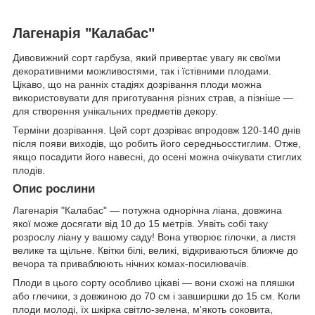
Лагенарія "Калабас"
Дивовижний сорт гарбуза, який привертає увагу як своїми
декоративними можливостями, так і їстівними плодами.
Цікаво, що на ранніх стадіях дозрівання плоди можна
використовувати для приготування різних страв, а пізніше —
для створення унікальних предметів декору.
Терміни дозрівання. Цей сорт дозріває впродовж 120-140 днів
після появи виходів, що робить його середньосстиглим. Отже,
якщо посадити його навесні, до осені можна очікувати стиглих
плодів.
Опис рослини
Лагенарія "Калабас" — потужна однорічна ліана, довжина
якої може досягати від 10 до 15 метрів. Уявіть собі таку
розрослу ліану у вашому саду! Вона утворює гілочки, а листя
велике та щільне. Квітки білі, великі, відкриваються ближче до
вечора та приваблюють нічних комах-посилювачів.
Плоди в цього сорту особливо цікаві — вони схожі на пляшки
або глечики, з довжиною до 70 см і завширшки до 15 см. Коли
плоди молоді, їх шкірка світло-зелена, м'якоть соковита,