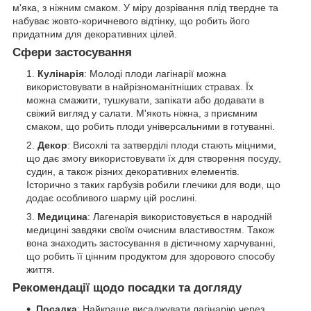
м'яка, з ніжним смаком. У міру дозрівання плід твердне та
набуває жовто-коричневого відтінку, що робить його
придатним для декоративних цілей.
Сфери застосування
Кулінарія
: Молоді плоди лагінарії можна
використовувати в найрізноманітніших стравах. Їх
можна смажити, тушкувати, запікати або додавати в
свіжий вигляд у салати. М'якоть ніжна, з приємним
смаком, що робить плоди універсальними в готуванні.
Декор
: Висохлі та затверділі плоди стають міцними,
що дає змогу використовувати їх для створення посуду,
судин, а також різних декоративних елементів.
Історично з таких гарбузів робили глечики для води, що
додає особливого шарму цій рослині.
Медицина
: Лагенарія використовується в народній
медицині завдяки своїм очисним властивостям. Також
вона знаходить застосування в дієтичному харчуванні,
що робить її цінним продуктом для здорового способу
життя.
Рекомендації щодо посадки та догляду
Посадка
: Найкраще висаджувати лагінарію через