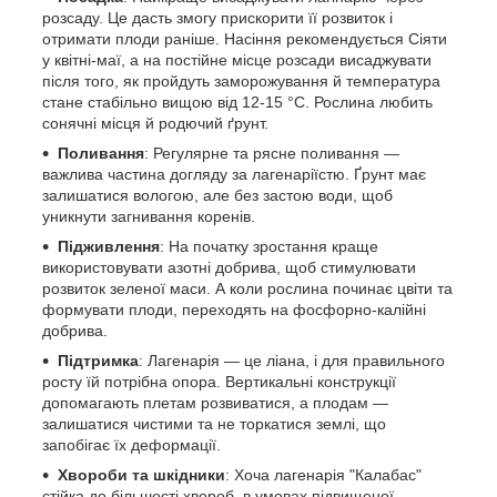
розсаду. Це дасть змогу прискорити її розвиток і
отримати плоди раніше. Насіння рекомендується Сіяти
у квітні-маї, а на постійне місце розсади висаджувати
після того, як пройдуть заморожування й температура
стане стабільно вищою від 12-15 °C. Рослина любить
сонячні місця й родючий ґрунт.
Поливання
: Регулярне та рясне поливання —
важлива частина догляду за лагенаріїстю. Ґрунт має
залишатися вологою, але без застою води, щоб
уникнути загнивання коренів.
Підживлення
: На початку зростання краще
використовувати азотні добрива, щоб стимулювати
розвиток зеленої маси. А коли рослина починає цвіти та
формувати плоди, переходять на фосфорно-калійні
добрива.
Підтримка
: Лагенарія — це ліана, і для правильного
росту їй потрібна опора. Вертикальні конструкції
допомагають плетам розвиватися, а плодам —
залишатися чистими та не торкатися землі, що
запобігає їх деформації.
Хвороби та шкідники
: Хоча лагенарія "Калабас"
стійка до більшості хвороб, в умовах підвищеної