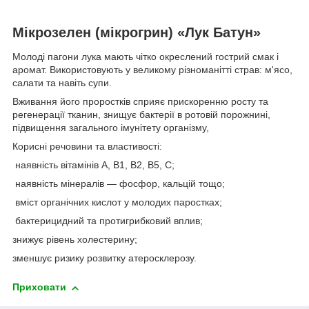
Мікрозелен (мікрогрин) «Лук Батун»
Молоді пагони лука мають чітко окреслений гострий смак і
аромат. Використовують у великому різноманітті страв: м'ясо,
салати та навіть супи.
Вживання його проростків сприяє прискоренню росту та
регенерації тканин, знищує бактерії в ротовій порожнині,
підвищення загального імунітету організму,
Корисні речовини та властивості:
наявність вітамінів А, В1, В2, В5, С;
наявність мінералів — фосфор, кальцій тощо;
вміст органічних кислот у молодих паростках;
бактерицидний та протигрибковий вплив;
знижує рівень холестерину;
зменшує ризику розвитку атеросклерозу.
Приховати