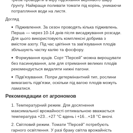
ґрунту. Найкраще поливати томати під корінь, уникаючи
потрапляння води на листя.
Догляд
Підживлення. За сезон проводять кілька підживлень.
Перша — через 10-14 днів після висаджування розсади.
Для цього використовують комплексні добрива з
вмістом азоту. Під час цвітіння та зав'язування плодів
збільшують частку калію та фосфору.
Формування кущів. Сорт "Персей" можна вирощувати
без пасинкування, але для отримання великих плодів
рекомендується видаляти нижні пагони.
Підв'язування. Попри детермінантний тип, рослини
вимагають підв'язки, оскільки під вагою плодів можуть
ламатися.
Рекомендации от агрономов
Температурний режим. Для досягнення
максимальної врожайності оптимальною вважається
температура +23...+27 °C вдень і +16...+18 °C вночі.
Світловий режим. Томати "Персей" потребують
гарного освітлення. У разі браку світла врожайність