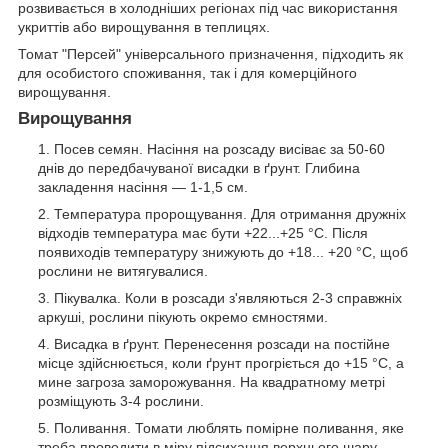
розвивається в холодніших регіонах під час використання
укриттів або вирощування в теплицях.
Томат "Персей" універсального призначення, підходить як
для особистого споживання, так і для комерційного
вирощування.
Вирощування
Посев семян. Насіння на розсаду висіває за 50-60
днів до передбачуваної висадки в ґрунт. Глибина
закладення насіння — 1-1,5 см.
Температура пророщування. Для отримання дружніх
відходів температура має бути +22...+25 °C. Після
появиходів температуру знижують до +18... +20 °C, щоб
рослини не витягувалися.
Пікувалка. Коли в розсади з'являються 2-3 справжніх
аркуші, рослини пікують окремо ємностями.
Висадка в ґрунт. Перенесення розсади на постійне
місце здійснюється, коли ґрунт прогріється до +15 °C, а
мине загроза заморожування. На квадратному метрі
розміщують 3-4 рослини.
Поливання. Томати люблять помірне поливання, яке
треба проводити в міру підсихання верхнього шару