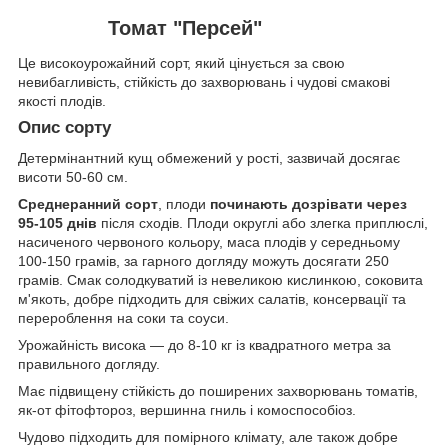
Томат "Персей"
Це високоурожайний сорт, який цінується за свою
невибагливість, стійкість до захворювань і чудові смакові
якості плодів.
Опис сорту
Детермінантний кущ обмежений у рості, зазвичай досягає
висоти 50-60 см.
Среднеранний сорт
, плоди
починають дозрівати через
95-105 днів
після сходів. Плоди округлі або злегка приплюслі,
насиченого червоного кольору, маса плодів у середньому
100-150 грамів, за гарного догляду можуть досягати 250
грамів. Смак солодкуватий із невеликою кислинкою, соковита
м'якоть, добре підходить для свіжих салатів, консервації та
перероблення на соки та соуси.
Урожайність висока — до 8-10 кг із квадратного метра за
правильного догляду.
Має підвищену стійкість до поширених захворювань томатів,
як-от фітофтороз, вершинна гниль і комоспособіоз.
Чудово підходить для помірного клімату, але також добре