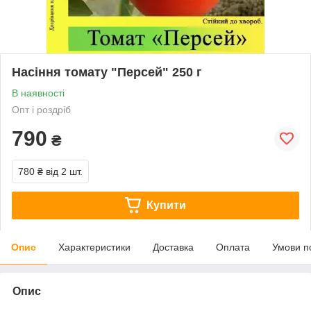
Насіння томату "Персей" 250 г
В наявності
Опт і роздріб
790
₴
780 ₴
від 2 шт.
Купити
Опис
Характеристики
Доставка
Оплата
Умови п
Опис