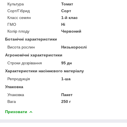
Культура
Томат
Сорт/Гібрид
Сорт
Класс семян
1-й клас
ГМО
Ні
Колір плоду
Червоний
Ботанічні характеристики
Висота рослин
Низькорослі
Агрономічні характеристики
Строки дозрівання
95 дн
Характеристики насіннєвого матеріалу
Репродукція
1-ша
Упаковка
Упаковка
Пакет
Вага
250 г
Приховати