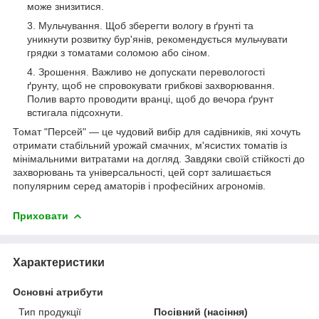
може знизитися.
Мульчування. Щоб зберегти вологу в ґрунті та
уникнути розвитку бур'янів, рекомендується мульчувати
грядки з томатами соломою або сіном.
Зрошення. Важливо не допускати перевологості
ґрунту, щоб не спровокувати грибкові захворювання.
Полив варто проводити вранці, щоб до вечора ґрунт
встигала підсохнути.
Томат "Персей" — це чудовий вибір для садівників, які хочуть
отримати стабільний урожай смачних, м'ясистих томатів із
мінімальними витратами на догляд. Завдяки своїй стійкості до
захворювань та універсальності, цей сорт залишається
популярним серед аматорів і професійних агрономів.
Приховати
Характеристики
Основні атрибути
Тип продукції
Посівний (насіння)