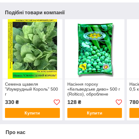
Подібні товари компанії
Семена щавеля
Насіння гороху
Насі
"Изумрудный Король" 500
«Кельведське диво» 500 г
0,5 к
г
(Roltico), оброблене
330
128
780
₴
₴
Купити
Купити
Про нас