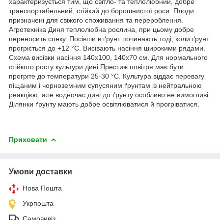
характеризується тим, що світло- та теплолюбний, добре
транспортабельний, стійкий до борошнистої роси. Плоди
призначені для свіжого споживання та перероблення.
Агротехніка Диня теплолюбна рослина, при цьому добре
переносить спеку. Посівши в ґрунт починають тоді, коли ґрунт
прогріється до +12 °C. Висівають насіння широкими рядами.
Схема висівки насіння 140х100, 140х70 см. Для нормального
стійкого росту культури дині Престиж повітря має бути
прогріте до температури 25-30 °C. Культура віддає перевагу
піщаним і чорноземним супусяним ґрунтам із нейтральною
реакцією, але водночас дині до ґрунту особливо не вимогливі.
Ділянки ґрунту мають добре освітлюватися й прогріватися.
Приховати
Умови доставки
Нова Пошта
Укрпошта
Самовивіз