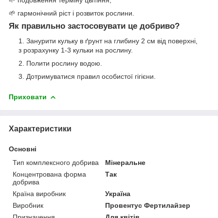
🌱 подовження терміну цвітіння;
🌱 гармонічний ріст і розвиток рослини.
Як правильно застосовувати це добриво?
Занурити кульку в ґрунт на глибину 2 см від поверхні,
з розрахунку 1-3 кульки на рослину.
Полити рослину водою.
Дотримуватися правил особистої гігієни.
Приховати
Характеристики
Основні
Тип комплексного добрива
Мінеральне
Концентрована форма
Так
добрива
Країна виробник
Україна
Виробник
Провентус Фертилайзер
Призначення
Для квітів