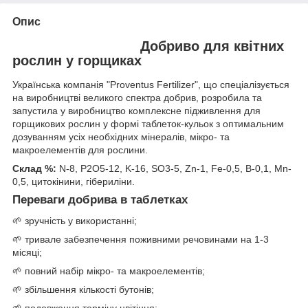
Опис
Добриво для квітних
рослин у горщиках
Українська компанія "Proventus Fertilizer", що спеціалізується
на виробництві великого спектра добрив, розробила та
запустила у виробництво комплексне підживлення для
горщикових рослин у формі таблеток-кульок з оптимальним
дозуванням усіх необхідних мінералів, мікро- та
макроелементів для рослини.
Склад %:
N-8, P2O5-12, K-16, SO3-5, Zn-1, Fe-0,5, B-0,1, Mn-
0,5, цитокінини, гібериліни.
Переваги добрива в таблетках
🌱 зручність у використанні;
🌱 тривале забезпечення поживними речовинами на 1-3
місяці;
🌱 повний набір мікро- та макроелементів;
🌱 збільшення кількості бутонів;