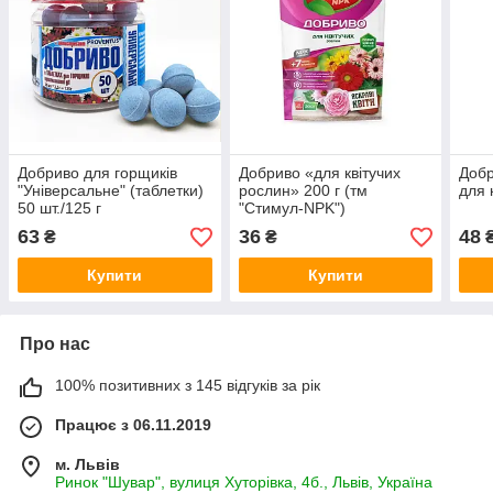
Добриво для горщиків
Добриво «для квітучих
Добр
"Універсальне" (таблетки)
рослин» 200 г (тм
для 
50 шт./125 г
"Стимул-NPK")
63
36
48
₴
₴
Купити
Купити
Про нас
100% позитивних з 145 відгуків за рік
Працює з 06.11.2019
м. Львів
Ринок "Шувар", вулиця Хуторівка, 4б., Львів, Україна