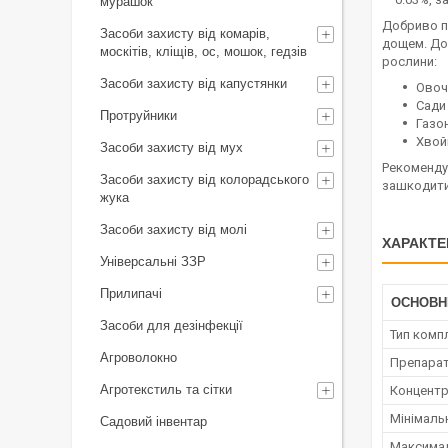
мурашок
Добриво п
Засоби захисту від комарів,
дощем. Доб
москітів, кліщів, ос, мошок, гедзів
рослини:
Засоби захисту від капустянки
Овочі
Сади 
Протруйники
Газон
Хвойн
Засоби захисту від мух
Рекоменду
Засоби захисту від колорадського
зашкодити
жука
Засоби захисту від молі
ХАРАКТЕ
Універсальні ЗЗР
Прилипачі
ОСНОВН
Засоби для дезінфекції
Тип комп
Агроволокно
Препара
Агротекстиль та сітки
Концент
Мінімаль
Садовий інвентар
Максимал