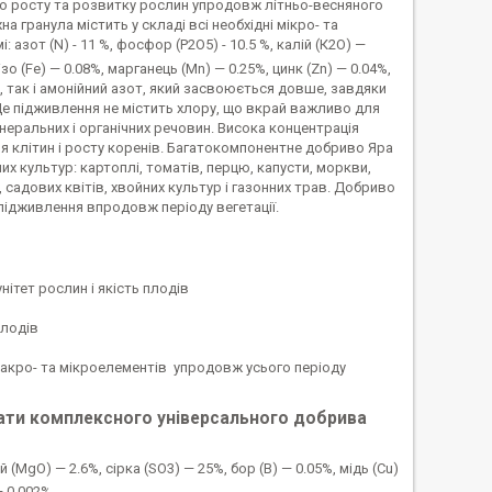
о росту та розвитку рослин упродовж літньо-весняного
а гранула містить у складі всі необхідні мікро- та
 азот (N) - 11 %, фосфор (Р2О5)
- 10.5 %, калій (К2О) —
ізо (Fe) — 0.08%, марганець (Mn) — 0.25%, цинк (Zn) — 0.04%,
 так і амонійний азот, який засвоюється довше, завдяки
 Це підживлення не містить хлору, що вкрай важливо для
інеральних і органічних речовин. Висока концентрація
я клітин і росту коренів. Багатокомпонентне добриво Яра
х культур: картоплі, томатів, перцю, капусти, моркви,
, садових квітів, хвойних культур і газонних трав. Добриво
 підживлення впродовж періоду вегетації.
ітет рослин і якість плодів
плодів
макро- та мікроелементів упродовж усього періоду
трати комплексного універсального добрива
ій (MgO) — 2.6%, сірка (SO3) — 25%, бор (B) — 0.05%, мідь (Cu)
— 0.002%.