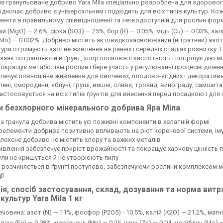
е гранульоване добриво Yara Mila спеціально розроблена для здоровог
одночас добриво є універсальним і підходить для всіх типів культур. Кожн
нти в правильному співвідношенні та легкодоступній для рослин формі:
ій (MgO) — 2.6%, сірка (SO3) — 25%, бор (B) — 0.05%, мідь (Cu) — 0.03%, зал
Mo) — 0.002%. Добриво містить як швидкозасвоюваний (нітратний) азот,
ури отримують азотне живлення на ранніх і середніх стадіях розвитку.
заяк потрапляючи в ґрунт, хлор посилює її кислотність і погіршує дію м
кращує метаболізм рослин і бере участь у регулюванні процесів діленн
печує повноцінне живлення для овочевих, плодово-ягідних і декоративни
лені, смородини, яблуні, груші, вишні, сливи, троянд, винограду, самшита
астосовується на всіх типів ґрунтів для внесення перед посадкою і для
и безхлорного мінерального добрива Яра Міла
а гранула добрива містить усі поживні компоненти в хелатній формі
оелементи добрива позитивно впливають на ріст кореневої системи, імун
лексне добриво не містить хлору та важких металів
ивлення забезпечує приріст врожайності та покращує харчову цінність 
ули не кришуться й не утворюють пилу
б розчиняється в ґрунті поступово, забезпечуючи рослини комплексом 
ії
ція, спосіб застосування, склад, дозування та норма ви
 культур Yara Mila 1 кг
човина: азот (N) — 11%, фосфор (Р2О5)
- 10.5%, калій (К2О) — 21.2%, магн
лізо (Fe) — 0.08%, марганець (Mn) — 0.25, цинк (Zn) — 0.04, молібден (Mo) 