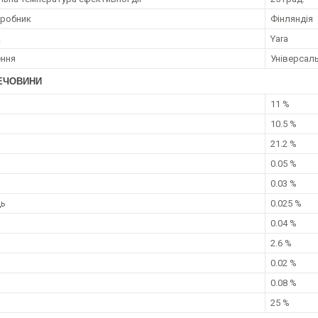
иробник
Фінляндія
к
Yara
ення
Універсал
РЕЧОВИНИ
11 %
10.5 %
21.2 %
0.05 %
0.03 %
ць
0.025 %
0.04 %
2.6 %
н
0.02 %
0.08 %
25 %