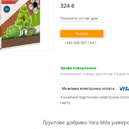
324 ₴
Показати оптові ціни
Купити
+380 (68) 907-74-67
повернення товару протягом 14 днів
з
У компанії підключені електронні пла
сайту.
тове добриво Yara Mila універса