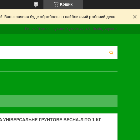
Кошик
ий. Ваша заявка буде оброблена в найближчий робочий день.
Ринок "Шувар", вулиця Хуторівка, 4б., Львів, Україна
 УНІВЕРСАЛЬНЕ ГРУНТОВЕ ВЕСНА-ЛІТО 1 КГ