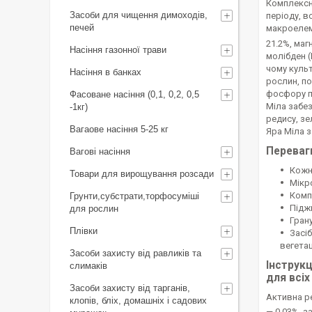
Комплексн
Засоби для чищення димоходів,
періоду, в
печей
макроелеме
21.2%, магн
Насіння газонної трави
молібден (
чому культ
Насіння в банках
рослин, по
фосфору по
Фасоване насіння (0,1, 0,2, 0,5
Міла забез
-1кг)
редису, зе
Вагаове насіння 5-25 кг
Яра Міла з
Переваг
Вагові насіння
Кожн
Товари для вирощування розсади
Мікр
Комп
Грунти,субстрати,торфосуміші
Підж
для рослин
Гран
Плівки
Засі
вегетац
Засоби захисту від равликів та
Інструк
слимаків
для всіх
Засоби захисту від тарганів,
Активна ре
клопів, бліх, домашніх і садових
— 0.03%, за