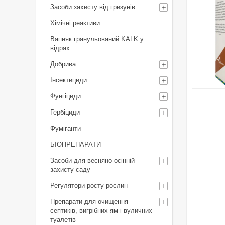
Засоби захисту від гризунів
Хімічні реактиви
Вапняк гранульований KALK у
відрах
Добрива
Інсектициди
Фунгіциди
Гербіциди
Фуміганти
БІОПРЕПАРАТИ
Засоби для весняно-осінній
захисту саду
Регулятори росту рослин
Препарати для очищення
септиків, вигрібних ям і вуличних
Ґрун
туалетів