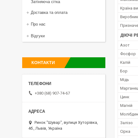
Затіняюча сітка
Країна в
Доставка та оплата
Виробни
Про нас
Признач
ДІЮЧІ 
Відгуки
Азот
Фосфор
КОНТАКТИ
Калій
Бор
Мідь
Маргане
+380 (68) 907-74-67
Цинк
Магній
Молібде
Ринок "Шувар", вулиця Хуторівка,
Залізо
4б., Львів, Україна
Сірка