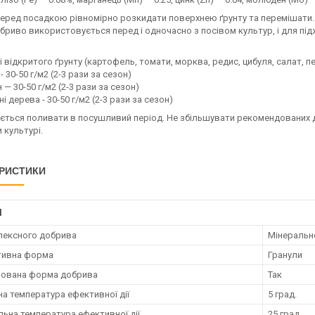
еред посадкою рівномірно розкидати поверхнею ґрунту та перемішати
риво використовується перед і одночасно з посівом культур, і для підж
 відкритого ґрунту (картофель, томати, морква, редис, цибуля, салат, пе
- 30-50 г/м2 (2-3 рази за сезон)
 — 30-50 г/м2 (2-3 рази за сезон)
і дерева - 30-50 г/м2 (2-3 рази за сезон)
ється поливати в посушливий період. Не збільшувати рекомендованих 
 культурі.
РИСТИКИ
І
лексного добрива
Мінеральн
тивна форма
Гранули
рована форма добрива
Так
на температура ефективної дії
5 град.
ьна температура ефективної дії
25 град.