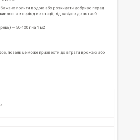
. Бажано полити водою або розкидати добриво перед
ивлення в період вегетації, відповідно до потреб
рець) — 50-100 г на 1 м2
доз, позаяк це може призвести до втрати врожаю або
е