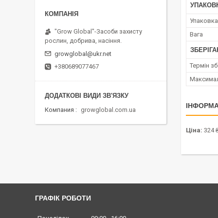
УПАКОВ
Упаковка
"Grow Global"-Засоби захисту
Вага
рослин, добрива, насіння.
ЗБЕРІГА
growglobal@ukr.net
Термін зб
+380689077467
Максимал
ІНФОРМА
Компания
growglobal.com.ua
Ціна:
324 
ГРАФІК РОБОТИ