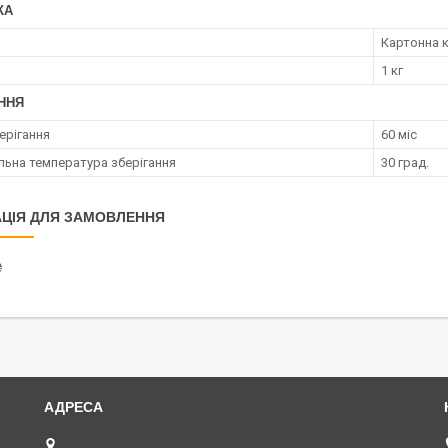
КА
Картонна 
1 кг
ННЯ
ерігання
60 міс
ьна температура зберігання
30 град.
ЦІЯ ДЛЯ ЗАМОВЛЕННЯ
₴
Ринок "Шувар", вулиця Хуторівка, 4б., Львів, Україна