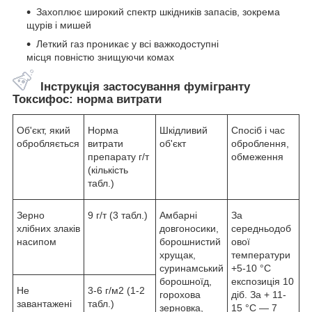
Захоплює широкий спектр шкідників запасів, зокрема
щурів і мишей
Леткий газ проникає у всі важкодоступні
місця повністю знищуючи комах
Інструкція застосування фумігранту
Токсифос: норма витрати
Об'єкт, який
Норма
Шкідливий
Спосіб і час
обробляється
витрати
об'єкт
оброблення,
препарату г/т
обмеження
(кількість
табл.)
Зерно
9 г/т (3 табл.)
Амбарні
За
хлібних злаків
довгоносики,
середньодоб
насипом
борошнистий
ової
хрущак,
температури
суринамський
+5-10 °C
борошноїд,
експозиція 10
Не
3-6 г/м2 (1-2
горохова
діб. За + 11-
завантажені
табл.)
зерновка,
15 °C — 7