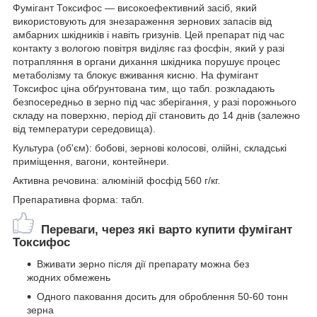
Фумігант Токсифос — високоефективний засіб, який
використовують для знезараження зернових запасів від
амбарних шкідників і навіть гризунів. Цей препарат під час
контакту з вологою повітря виділяє газ фосфін, який у разі
потрапляння в органи дихання шкідника порушує процес
метаболізму та блокує вживання кисню. На фумігант
Токсифос ціна обґрунтована тим, що табл. розкладають
безпосередньо в зерно під час зберігання, у разі порожнього
складу на поверхню, період дії становить до 14 днів (залежно
від температури середовища).
Культура (об'єм): бобові, зернові колосові, олійні, складські
приміщення, вагони, контейнери.
Активна речовина: алюміній фосфід 560 г/кг.
Препаративна форма: табл.
Переваги, через які варто купити фумігант
Токсифос
Вживати зерно після дії препарату можна без
жодних обмежень
Одного паковання досить для оброблення 50-60 тонн
зерна