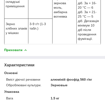
складські
зернова
діб. За + 16-
приміщення
моль,
20 °C — 6
амбарна
діб. За + 21-
вогневка
25 °C — 5
діб. Дегазація
Зерно
3-9 г/т (1-3
мінімум 10
хлібних злаків
табл.)
діб після
у мішках
проведення
фумігації.
Приховати
Характеристики
Основні
Вміст діючої речовини
алюміній фосфід 560 г/кг
Оброблювані культури.
Зерновые
Упаковка
Вага
1.5 кг