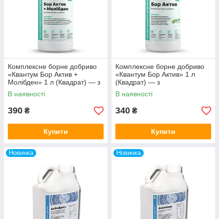
Комплексне борне добриво
Комплексне борне добриво
«Квантум Бор Актив +
«Квантум Бор Актив» 1 л
Молібден» 1 л (Квадрат) — з
(Квадрат) — з
молібденом і кобальтом для
амінокислотами та
В наявності
В наявності
бобових і олійних культів
поліолами
390
340
₴
₴
Купити
Купити
Новинка
Новинка