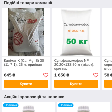
Подібні товари компанії
Калімаг K (Ca, Mg, S) 30
Сульфоаммофос NP
Суль
(11-7-1), 25 кг, оригінал
20:20+13S 50 кг (мішок),
серн
оригінал
кг,о
645
1 650
58
₴
₴
Купити
Купити
Акційні пропозиції та новинки
Новинка
Новинка