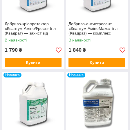
Добриво-кріопротектор
Добриво-антистресант
«Квантум АміноФрост» 5 л
«Квантум АміноМакс» 5 л
(Квадрат) — захист від
(Квадрат) — комплекс
заморозків і приморозків
амінокислот проти
В наявності
В наявності
посушливості та стресів
1 790
1 840
₴
₴
Купити
Купити
Новинка
Новинка