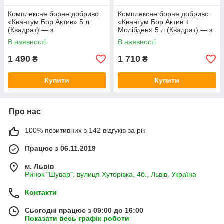
Комплексне борне добриво
Комплексне борне добриво
«Квантум Бор Актив» 5 л
«Квантум Бор Актив +
(Квадрат) — з
Молібден» 5 л (Квадрат) — з
амінокислотами та
молібденом і кобальтом для
В наявності
В наявності
поліолами
бобових і олійних культів
1 490
1 710
₴
₴
Купити
Купити
Про нас
100% позитивних з 142 відгуків за рік
Працює з 06.11.2019
м. Львів
Ринок "Шувар", вулиця Хуторівка, 4б., Львів, Україна
Контакти
Сьогодні працює з 09:00 до 16:00
Показати весь графік роботи