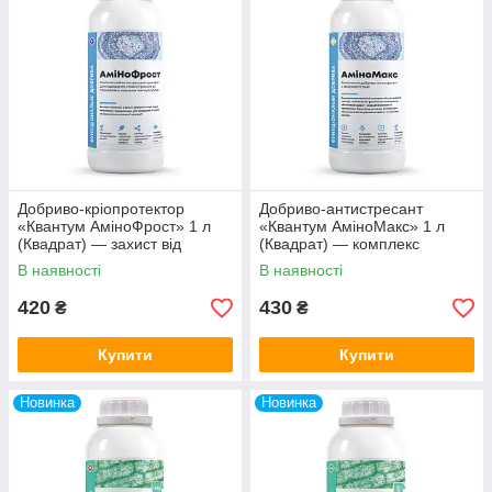
Добриво-кріопротектор
Добриво-антистресант
«Квантум АміноФрост» 1 л
«Квантум АміноМакс» 1 л
(Квадрат) — захист від
(Квадрат) — комплекс
заморозків і приморозків
амінокислот проти
В наявності
В наявності
посушливості та стресів
420
430
₴
₴
Купити
Купити
Новинка
Новинка