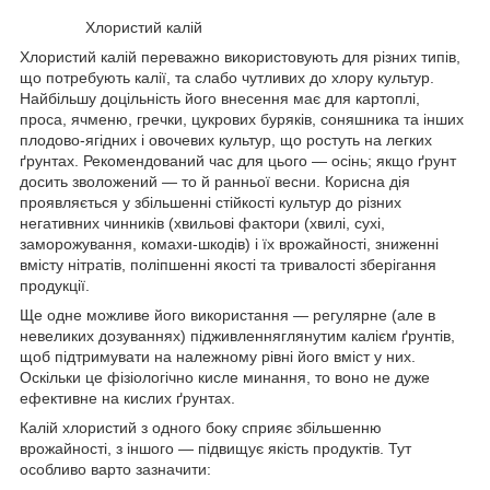
Хлористий калій
Хлористий калій переважно використовують для різних типів,
що потребують калії, та слабо чутливих до хлору культур.
Найбільшу доцільність його внесення має для картоплі,
проса, ячменю, гречки, цукрових буряків, соняшника та інших
плодово-ягідних і овочевих культур, що ростуть на легких
ґрунтах. Рекомендований час для цього — осінь; якщо ґрунт
досить зволожений — то й ранньої весни. Корисна дія
проявляється у збільшенні стійкості культур до різних
негативних чинників (хвильові фактори (хвилі, сухі,
заморожування, комахи-шкодів) і їх врожайності, зниженні
вмісту нітратів, поліпшенні якості та тривалості зберігання
продукції.
Ще одне можливе його використання — регулярне (але в
невеликих дозуваннях) підживленняглянутим калієм ґрунтів,
щоб підтримувати на належному рівні його вміст у них.
Оскільки це фізіологічно кисле минання, то воно не дуже
ефективне на кислих ґрунтах.
Калій хлористий з одного боку сприяє збільшенню
врожайності, з іншого — підвищує якість продуктів. Тут
особливо варто зазначити: