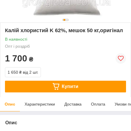
Калій хлористий K 62%, мешок 50 кг,оригінал
В наявності
Опт і роздріб
1 700
₴
1 650 ₴
від 2 шт.
Купити
Опис
Характеристики
Доставка
Оплата
Умови п
Опис