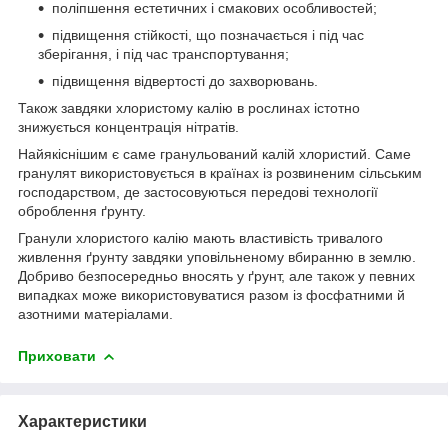
поліпшення естетичних і смакових особливостей;
підвищення стійкості, що позначається і під час
зберігання, і під час транспортування;
підвищення відвертості до захворювань.
Також завдяки хлористому калію в рослинах істотно
знижується концентрація нітратів.
Найякіснішим є саме гранульований калій хлористий. Саме
гранулят використовується в країнах із розвиненим сільським
господарством, де застосовуються передові технології
оброблення ґрунту.
Гранули хлористого калію мають властивість тривалого
живлення ґрунту завдяки уповільненому вбиранню в землю.
Добриво безпосередньо вносять у ґрунт, але також у певних
випадках може використовуватися разом із фосфатними й
азотними матеріалами.
Приховати
Характеристики