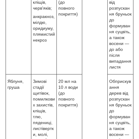
кліщів,
(до
від
черв'яків;
повного
розпускан
покриття)
ня бруньок
анкракноз,
до
мілдю,
формуван
оридиуму,
ня суцвіть,
плямистий
а також
некроз
восени —
до або
після
випадання
листя
Яблуня,
Зимові
20 мл на
Обприскув
груша
стадії
10 л води
ання
щитівок,
(до
дерев від
помилкови
повного
розпускан
х захистів,
покриття)
ня бруньок
кліщів,
до
тлю,
формуван
пядениці,
ня суцвіть,
листівертк
а також
и, молі,
восени —