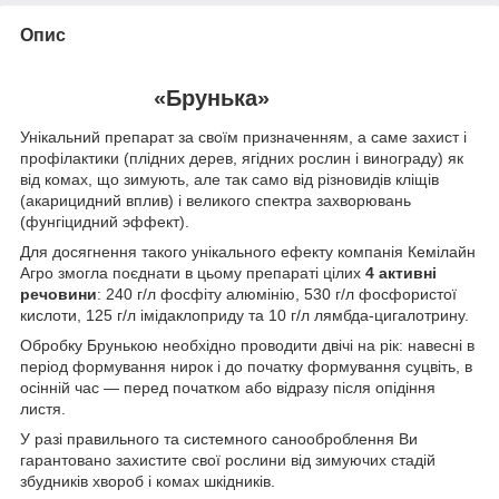
Опис
«Брунька»
Унікальний препарат за своїм призначенням, а саме захист і
профілактики (плідних дерев, ягідних рослин і винограду) як
від комах, що зимують, але так само від різновидів кліщів
(акарицидний вплив) і великого спектра захворювань
(фунгіцидний эффект).
Для досягнення такого унікального ефекту компанія Кемілайн
Агро змогла поєднати в цьому препараті цілих
4 активні
речовини
: 240 г/л фосфіту алюмінію, 530 г/л фосфористої
кислоти, 125 г/л імідаклоприду та 10 г/л лямбда-цигалотрину.
Обробку Брунькою необхідно проводити двічі на рік: навесні в
період формування нирок і до початку формування суцвіть, в
осінній час — перед початком або відразу після опідіння
листя.
У разі правильного та системного санооброблення Ви
гарантовано захистите свої рослини від зимуючих стадій
збудників хвороб і комах шкідників.