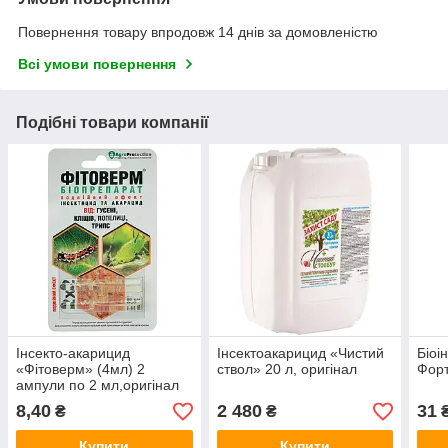
Повернення товару впродовж 14 днів за домовленістю
Всі умови повернення
Подібні товари компанії
Інсекто-акарицид
Інсектоакарицид «Чистий
Біоі
«Фітоверм» (4мл) 2
ствол» 20 л, оригінал
Форт
ампули по 2 мл,оригінал
8,40
2 480
31
₴
₴
Купити
Купити