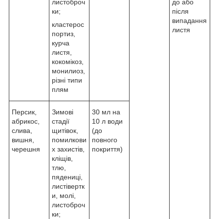
листоброч
до або
ки;
після
випадання
кластерос
листя
портиз,
курча
листя,
кокомікоз,
монилиоз,
різні типи
плям
Персик,
Зимові
30 мл на
абрикос,
стадії
10 л води
слива,
щитівок,
(до
вишня,
помилкови
повного
черешня
х захистів,
покриття)
кліщів,
тлю,
пядениці,
листівертк
и, молі,
листоброч
ки;