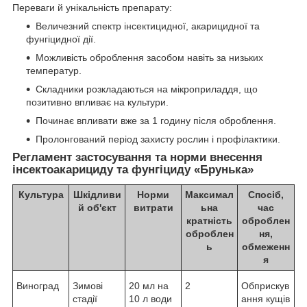
Переваги й унікальність препарату:
Величезний спектр інсектицидної, акарицидної та
фунгіцидної дії.
Можливість оброблення засобом навіть за низьких
температур.
Складники розкладаються на мікроприладдя, що
позитивно впливає на культури.
Починає впливати вже за 1 годину після оброблення.
Пролонгований період захисту рослин і профілактики.
Регламент застосування та норми внесення
інсектоакарициду та фунгіциду «Брунька»
Культура
Шкідливи
Норми
Максимал
Спосіб,
й об'єкт
витрати
ьна
час
кратність
оброблен
оброблен
ня,
ь
обмеженн
я
Виноград
Зимові
20 мл на
2
Обприскув
стадії
10 л води
ання кущів