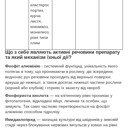
кластерос
портиз,
курча
листя,
кокомікоз,
монилиоз,
різні типи
плям
Що з себе являють активні речовини препарату
та який механізм їхньої дії?
Фосфіт алюмінію
- системний фунгіцид, унікальність якого
полягає в тому, що проникаючи в рослину, діє зсередини,
водночас рух речовини проходить від верхньої поверхні
аркуша до нижньої, а також досягає нижньої частини рослини
(корней або клубнів) і сприяє їх захисту від хвороб.
Фосфориста кислота
— на клітинному рівні проникає у
фітопатогени, відкладені яйця, личинки та особин, що
зимують. Так само частково перетворюється на фосфіт
алюмінію способом гідролізу.
Имидаклоприд
— захищає культури від шкідників у зимовій
стадії через блокування нервових імпульсів у комах на рівні