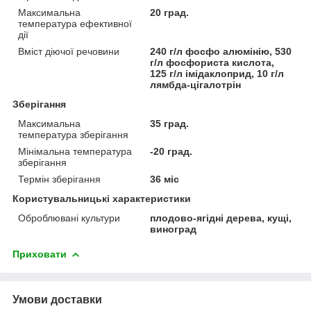
Максимальна
20 град.
температура ефективної
дії
Вміст діючої речовини
240 г/л фосфо алюмінію, 530
г/л фосфориста кислота,
125 г/л імідаклоприд, 10 г/л
лямбда-цігалотрін
Зберігання
Максимальна
35 град.
температура зберігання
Мінімальна температура
-20 град.
зберігання
Термін зберігання
36 міс
Користувальницькі характеристики
Оброблювані культури
плодово-ягідні дерева, кущі,
виноград
Приховати
Умови доставки