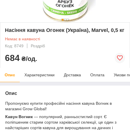
Насіння кавуна Огонек (Україна), Marvel, 0,5 кг
Немає в наявності
Код: 8749
Роздріб
684
₴/од.
Опис
Характеристики
Доставка
Оплата
Умови п
Опис
Пропонуємо купити професійні насіння кавуна Вогник в
магазині Grow Global!
Кавун Вогник
― популярний, ранньостиглий сорт. Є
поліпшеним старим сортом харківської селекції, це один з
найстаріших сортів кавуна для вирощування на дачних і