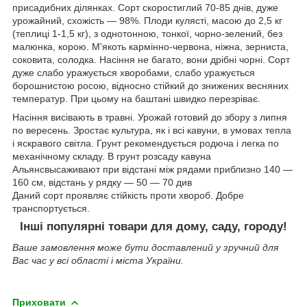
присадибних ділянках. Сорт скоростиглий 70-85 днів, дуже
урожайний, схожість ― 98%. Плоди кулясті, масою до 2,5 кг
(теплиці 1-1,5 кг), з однотонною, тонкої, чорно-зелений, без
малюнка, корою. М'якоть кармінно-червона, ніжна, зерниста,
соковита, солодка. Насіння не багато, вони дрібні чорні. Сорт
дуже слабо уражується хворобами, слабо уражується
борошнистою росою, відносно стійкий до знижених весняних
температур. При цьому на баштані швидко перезріває.
Насіння висівають в травні. Урожай готовий до збору з липня
по вересень. Зростає культура, як і всі кавуни, в умовах тепла
і яскравого світла. Грунт рекомендується родюча і легка по
механічному складу. В грунт розсаду кавуна
Альянсвысаживают при відстані між рядами приблизно 140 ―
160 см, відстань у рядку ― 50 ― 70 див
Даний сорт проявляє стійкість проти хвороб. Добре
транспортується.
Інші популярні товари для дому, саду, городу!
Ваше замовлення може бути доставлений у зручний для
Вас час у всі області і міста України.
Приховати