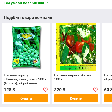
Всі умови повернення
Подібні товари компанії
Насіння гороху
Насіння перцю "Антей"
Насі
«Кельведське диво» 500 г
100 г
«Гри
(Roltico), оброблене
128
220
60
₴
₴
Купити
Купити