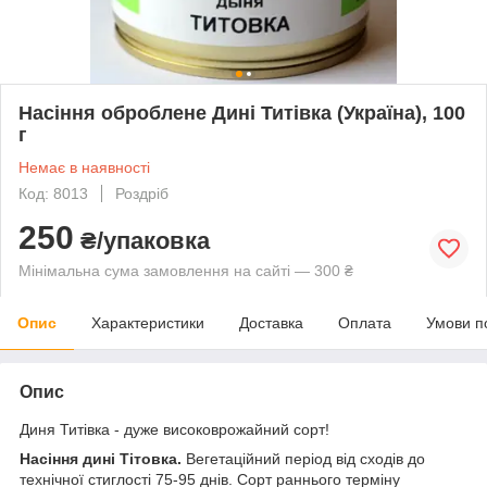
Насіння оброблене Дині Титівка (Україна), 100
г
Немає в наявності
Код: 8013
Роздріб
250
₴/упаковка
Мінімальна сума замовлення на сайті — 300 ₴
Опис
Характеристики
Доставка
Оплата
Умови п
Опис
Диня Титівка - дуже високоврожайний сорт!
Насіння дині Тітовка.
Вегетаційний період від сходів до
технічної стиглості 75-95 днів. Сорт раннього терміну