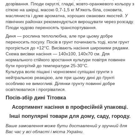
дозрівання. Плоди округлі, гладкі, жовто-оранжевого кольору з
сіткою на шкірці, масою 0,7-1,5 кг М'якоть біла, соковита,
масляниста і дуже ароматна, хороших смакових якостей. У
північних районах рекомендується вирощувати через розсаду.
Плоди чудово переносять транспортування.
Диня ― рослина теплолюбна, але при цьому добре
переносить посуху. Посів в грунт починають тоді, коли грунт
прогріється до +12°С. Висівають насіння широкими рядами.
Схема висівки насіння ― 140х100, 140x70 см. Для
нормального стійкого зростання культури повітря повинен
бути прогрітий до температури 25-30°С.
Культура воліє піщані і чорноземні супіщані грунти з
нейтральною реакцією, але при цьому дині до ґрунті
особливо не вимогливі. Ділянки грунту повинні добре
освітлюватися і прогріватися.
Посів-збір дині Тітовка
Асортимент насіння в професійній упаковці.
Інші популярні товари для дому, саду, городу.
Ваше замовлення може бути доставлений у зручний для
Вас час у всі області і міста України.