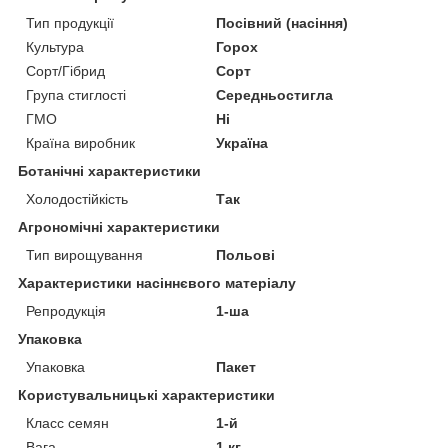
Тип продукції
Посівний (насіння)
Культура
Горох
Сорт/Гібрид
Сорт
Група стиглості
Середньостигла
ГМО
Ні
Країна виробник
Україна
Ботанічні характеристики
Холодостійкість
Так
Агрономічні характеристики
Тип вирощування
Польові
Характеристики насіннєвого матеріалу
Репродукція
1-ша
Упаковка
Упаковка
Пакет
Користувальницькі характеристики
Класс семян
1-й
Вага
1 кг