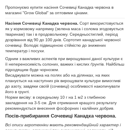
Пропонуємо купити насіння Сочевиці Канадка червона в
магазині "Grow Global" за оптовими цінами.
Насіння Сочевиці Канадка червона.
Сорт використовується
як у кормовому напрямку (зелена маса і солома згодовується
тваринам) так і в продовольчому. Середньостиглий, період
дозрівання від 90 до 100 днів. Сортотип канадської червоної
сочевиці. Володіє підвищеною стійкістю до знижених
температур і посухи.
Одним з важливих аспектів при вирощуванні даної культури є
її непереносимість солоних, важких і кислих ґрунтів. Найбільш
підходящим буде чорнозем.
Висаджувати можна на полях або на ділянках, на яких
планується на наступних рік вирощувати культури вимогливі
до азоту, завдяки своїй (сочевиці) особливості накопичувати
його в грунті.
Норми висіву: в середньому 10 г на 1 м2 з глибиною
закладення на 3-5 см. Для отримання кращого результату
рекомендується внесення фосфорних і калійних добрив.
Посів-прибирання Сочевиці Канадка червона.
Всі описи агротехніки мають рекомендаційний характер і