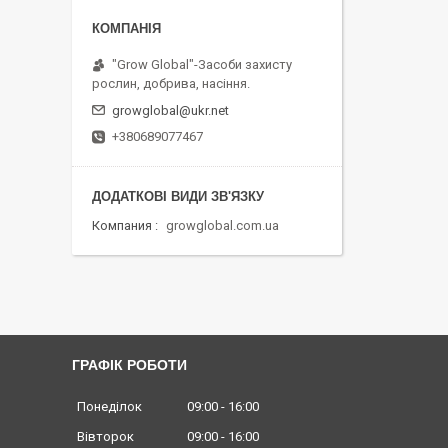
"Grow Global"-Засоби захисту
рослин, добрива, насіння.
growglobal@ukr.net
+380689077467
Компания
growglobal.com.ua
ГРАФІК РОБОТИ
Понеділок
09:00
16:00
Вівторок
09:00
16:00