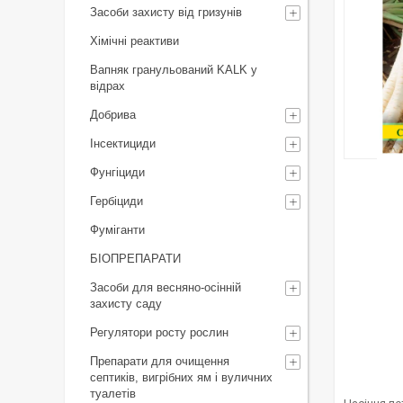
Засоби захисту від гризунів
Хімічні реактиви
Вапняк гранульований KALK у
відрах
Добрива
Інсектициди
Фунгіциди
Гербіциди
Фуміганти
БІОПРЕПАРАТИ
Засоби для весняно-осінній
захисту саду
Регулятори росту рослин
Препарати для очищення
септиків, вигрібних ям і вуличних
туалетів