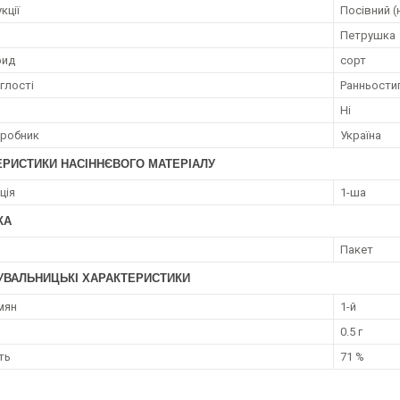
кції
Посівний (
Петрушка
рид
сорт
глості
Ранньости
Ні
иробник
Україна
ЕРИСТИКИ НАСІННЄВОГО МАТЕРІАЛУ
ція
1-ша
КА
Пакет
УВАЛЬНИЦЬКІ ХАРАКТЕРИСТИКИ
мян
1-й
0.5 г
ть
71 %