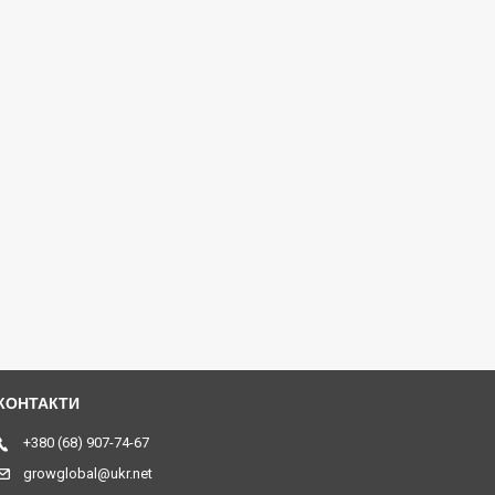
+380 (68) 907-74-67
growglobal@ukr.net