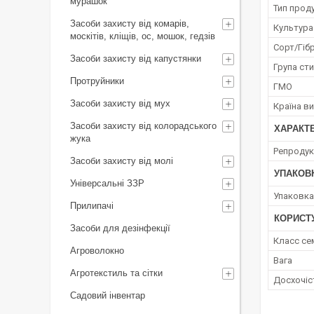
мурашок
Тип проду
Засоби захисту від комарів,
Культура
москітів, кліщів, ос, мошок, гедзів
Сорт/Гіб
Засоби захисту від капустянки
Група сти
Протруйники
ГМО
Засоби захисту від мух
Країна в
Засоби захисту від колорадського
ХАРАКТ
жука
Репродук
Засоби захисту від молі
УПАКОВ
Універсальні ЗЗР
Упаковка
Прилипачі
КОРИСТ
Засоби для дезінфекції
Класс се
Агроволокно
Вага
Агротекстиль та сітки
Досхочіс
Садовий інвентар