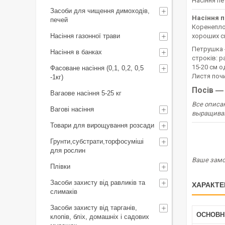
Насіння п
Засоби для чищення димоходів,
Насіння 
печей
Коренеплод
Насіння газонної трави
хороших с
Петрушка ―
Насіння в банках
строків: р
15-20 см о
Фасоване насіння (0,1, 0,2, 0,5
Листя почи
-1кг)
Посів ―
Вагаове насіння 5-25 кг
Все описа
Вагові насіння
выращиван
Товари для вирощування розсади
Грунти,субстрати,торфосуміші
для рослин
Ваше замов
Плівки
Засоби захисту від равликів та
ХАРАКТЕ
слимаків
Засоби захисту від тарганів,
ОСНОВН
клопів, бліх, домашніх і садових