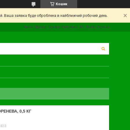
Кошик
ий. Ваша заявка буде оброблена в найближчий робочий день.
Ринок "Шувар", вулиця Хуторівка, 4б., Львів, Україна
ЕНЕВА, 0,5 КГ
3833