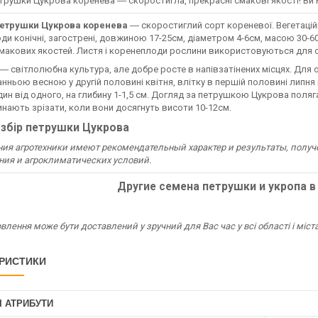
етрушки Цукрова коренева ― скоростигла, прекрасні смакові якості!
Ви 
петрушки Цукрова коренева
― скоростиглий сорт кореневої. Вегетаційни
и конічні, загострені, довжиною 17-25см, діаметром 4-6см, масою 30-60г
макових якостей. Листя і коренеплоди рослини використовуються для с
 світлолюбна культура, але добре росте в напівзатінених місцях. Для 
анньою весною у другій половині квітня, влітку в першій половині липня 
дин від одного, на глибину 1-1,5 см. Догляд за петрушкою
Цукрова
поляга
нають зрізати, коли вони досягнуть висоти 10-12см.
 збір
петрушки
Цукрова
ния агротехники имеют рекомендательный характер и результаты, получ
ия и агроклиматических условий.
Другие семена петрушки и укропа в
лення може бути доставлений у зручний для Вас час у всі області і міста
РИСТИКИ
І АТРИБУТИ