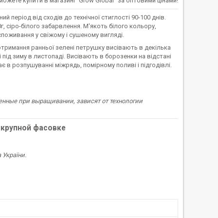
можете купити в магазині "Grow Global" за оптовими цінами!
й період від сходів до технічної стиглості 90-100 днів.
, сіро-білого забарвлення. М'якоть білого кольору,
поживання у свіжому і сушеному вигляді.
отримання ранньої зелені петрушку висівають в декілька
і під зиму в листопаді. Висівають в борозенки на відстані
є в розпушуванні міжрядь, помірному поливі і підгодівлі.
енные при выращивании, зависят от технологии
 крупной фасовке
 України.