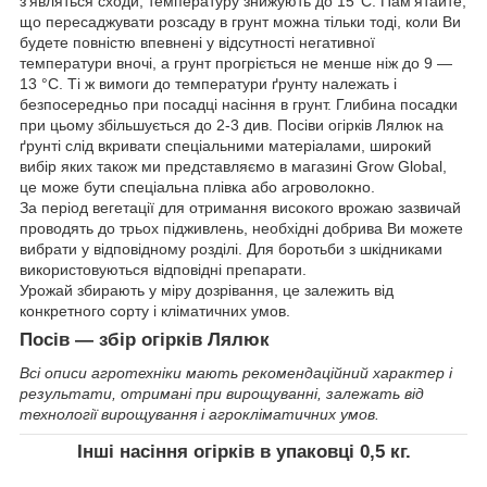
з'являться сходи, температуру знижують до 15°С. Пам'ятайте,
що пересаджувати розсаду в грунт можна тільки тоді, коли Ви
будете повністю впевнені у відсутності негативної
температури вночі, а грунт прогріється не менше ніж до 9 ―
13 °С. Ті ж вимоги до температури ґрунту належать і
безпосередньо при посадці насіння в грунт. Глибина посадки
при цьому збільшується до 2-3 див. Посіви
огірків Лялюк
на
ґрунті слід вкривати спеціальними матеріалами, широкий
вибір яких також ми представляємо в магазині Grow Global,
це може бути спеціальна плівка або агроволокно.
За період вегетації для отримання високого врожаю зазвичай
проводять до трьох підживлень, необхідні добрива Ви можете
вибрати у відповідному розділі. Для боротьби з шкідниками
використовуються відповідні препарати.
Урожай збирають у міру дозрівання, це залежить від
конкретного сорту і кліматичних умов.
Посів ― збір огірків
Лялюк
Всі описи агротехніки мають рекомендаційний характер і
результати, отримані при вирощуванні, залежать від
технології вирощування і агрокліматичних умов.
Інші насіння огірків
в упаковці 0,5 кг.