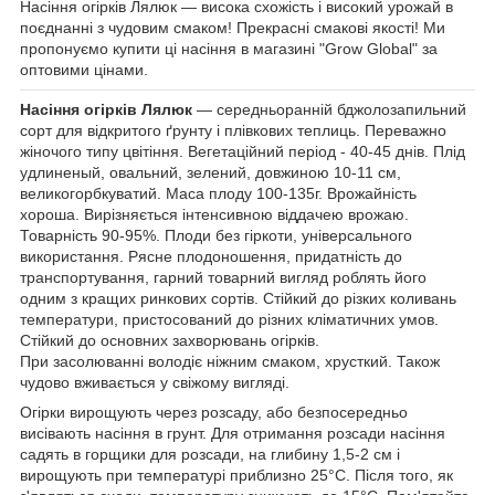
Насіння огірків Лялюк ― висока схожість і високий урожай в
поєднанні з чудовим смаком!
Прекрасні смакові якості!
Ми
пропонуємо купити ці насіння в магазині "Grow Global" за
оптовими цінами.
Насіння огірків Лялюк
― середньоранній бджолозапильний
сорт для відкритого ґрунту і плівкових теплиць. Переважно
жіночого типу цвітіння. Вегетаційний період - 40-45 днів. Плід
удлиненый, овальний, зелений, довжиною 10-11 см,
великогорбкуватий. Маса плоду 100-135г. Врожайність
хороша. Вирізняється інтенсивною віддачею врожаю.
Товарність 90-95%. Плоди без гіркоти, універсального
використання. Рясне плодоношення, придатність до
транспортування, гарний товарний вигляд роблять його
одним з кращих ринкових сортів. Стійкий до різких коливань
температури, пристосований до різних кліматичних умов.
Стійкий до основних захворювань огірків.
При засолюванні володіє ніжним смаком, хрусткий. Також
чудово вживається у свіжому вигляді.
Огірки вирощують через розсаду, або безпосередньо
висівають насіння в грунт. Для отримання розсади насіння
садять в горщики для розсади, на глибину 1,5-2 см і
вирощують при температурі приблизно 25°С. Після того, як