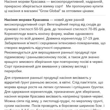
Насіння моркви Красавка ― високопродуктивний,
надранній,
прекрасно зберігається взимку сорт!
Ми пропонуємо купити
ці насіння в магазині "Grow Global" за оптовими цінами.
Насіння моркви Красавка
― новий дуже ранній
високопродуктивний сорт. Вегетаційний період від сходів до
пучкової стиглості 50-55 днів, до технічної стиглості 70-85 днів.
Коренеплоди мають конічну форму, майже однакового
діаметру по всій довжині. Довжина коренеплоду 17-19 див.
Забарвлення м'якоті і серцевини інтенсивно-помаранчева, що
створює видимість відсутності серцевини.
Рекомендується для вирощування ранньої продукції при
підзимовому і ранньовесняному посіві, а також для значно
кращого зимового зберігання при повторному посіві в червні.
Сорт призначений для вживання у свіжому вигляді і
переробки.
Для отримання ранньої продукції насіння висівають у
відкритий ґрунт ранньою весною, в квітні. Слід пам'ятати, що
морква краще росте на легких суглинних і супіщаних ґрунтах.
Для одержання коренеплодів, призначених для зберігання,
насіння
моркви
Красавка висівають наприкінці травня-червні.
Можна сіяти під зиму, у листопаді-грудні, по мерзлому грунті,
сухим насінням. Посів проводять в борозенки шириною 5см. і