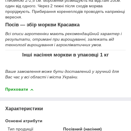
глибиною 2-2,5 см. Борозенки розміщують на відстані 20см.
один від одного. Через 2 тижні після сходів морква
проріджують. Прибирання коренеплодів проводять наприкінці
вересня.
Посів ― збір моркви
Красавка
Всі описи агротехніки мають рекомендаційний характер і
результати, отримані при вирощуванні, залежать від
технології вирощування і агрокліматичних умов.
Інші насіння моркви
в упаковці 1 кг
Ваше замовлення може бути доставлений у зручний для
Вас час у всі області і міста України.
Приховати
Характеристики
Основні атрибути
Тип продукції
Посівний (насіння)