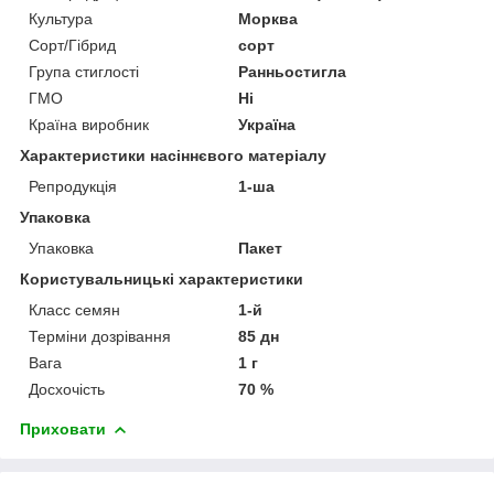
Культура
Морква
Сорт/Гібрид
сорт
Група стиглості
Ранньостигла
ГМО
Ні
Країна виробник
Україна
Характеристики насіннєвого матеріалу
Репродукція
1-ша
Упаковка
Упаковка
Пакет
Користувальницькі характеристики
Класс семян
1-й
Терміни дозрівання
85 дн
Вага
1 г
Досхочість
70 %
Приховати