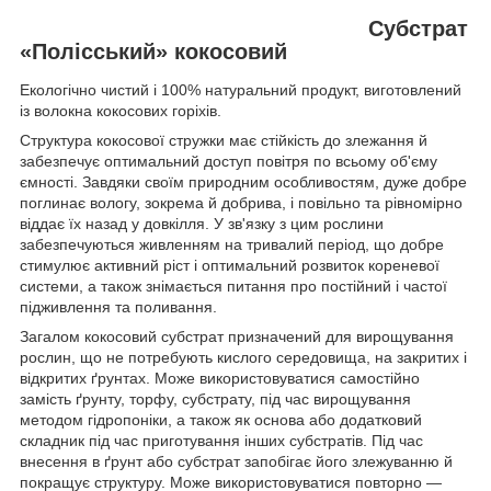
Субстрат
«Полісський» кокосовий
Екологічно чистий і 100% натуральний продукт, виготовлений
із волокна кокосових горіхів.
Структура кокосової стружки має стійкість до злежання й
забезпечує оптимальний доступ повітря по всьому об'єму
ємності. Завдяки своїм природним особливостям, дуже добре
поглинає вологу, зокрема й добрива, і повільно та рівномірно
віддає їх назад у довкілля. У зв'язку з цим рослини
забезпечуються живленням на тривалий період, що добре
стимулює активний ріст і оптимальний розвиток кореневої
системи, а також знімається питання про постійний і частої
підживлення та поливання.
Загалом кокосовий субстрат призначений для вирощування
рослин, що не потребують кислого середовища, на закритих і
відкритих ґрунтах. Може використовуватися самостійно
замість ґрунту, торфу, субстрату, під час вирощування
методом гідропоніки, а також як основа або додатковий
складник під час приготування інших субстратів. Під час
внесення в ґрунт або субстрат запобігає його злежуванню й
покращує структуру. Може використовуватися повторно —