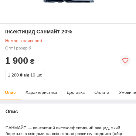
Інсектицид Санмайт 20%
Немає в наявності
Опт і роздріб
1 900
₴
1 200 ₴
від 10 шт.
Опис
Характеристики
Доставка
Оплата
Умови п
Опис
САНМАЙТ — контактний високоефективний акацид, який
бореться з кліщами на всіх етапах розвитку шкідника (яйцо —