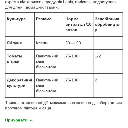
окремо від харчових продуктів і ліків, в місцях, недоступних
для дітей і домашніх тварин.
Культура
Резюме
Норма
Запобігання
витрата, г/10
обробництв
соток
у
Яблуня
Клещи
50 ― 90
1
Томаты,
Павутинний
75-100
1-2
огірки
кліщ,
білокрилка
Декоративні
Павутинний
75-100
2
культури
кліщ,
білокрилка
Тривалість захисної дії: максимальна захисна дія зберігається
протягом півтора місяця.
Приховати