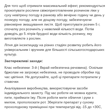
Для того щоб отримати максимальний ефект, рекомендується
прокопувати рослини свіжоприготовленим розчином ліки у
суху невітрену погоду в ранкову або вечірню годину чи день у
похмуру погоду, але не дощову погоду, забезпечуючи
рівномірне змащування листя. Щоб приготувати розчин 5 г,
спочатку роз розчиніть у невеликій кількості води. Потім
доведіть до 5 літрів брудної води кількість розчину, яку
виготовляєте з рослин.
Літня дія інсектициду на різних стадіях розвитку робить його
універсальним і зручним для більшості сільськогосподарських
культур.
Застережливі заходи:
Клас небезпеки: 3-й ( Вкрай небезпечна речовина). Оскільки
бджолам не загрожує небезпека, не проводьте обробки під
час цвітіння. Не допускайте, щоб ці препарати потрапили у
ставочки.
Аналізування виробництва, використовуючи засоби
індивідуального захисту. Під час роботи не можна курити,
пити, приймати їжу. Після роботи мити обличчя і руки з
милом, прополоскати рот. Зберігати препарат у сухому
прохолодному приміщенні при температурі від -15 до +30C,