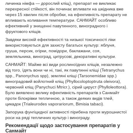
личинка німфа — дорослий кліщ), препарат не викликає
перехресної стійкості, він починає впливати на шкідника вже
через 15 хвилин після обробки, на ефективність препарату не
впливають коливання температури. САНМАЙТ особливо
ефективний у знищенні павутинного, виноградного і
фруктового кліщів.
Завдяки високій ефективності та низької токсичності ліки
використовуються для захисту багатьох культур: яблуня,
груша, персик, огірки, помідори, баклажани, соя,
земляльника, виноград, цитрусові, декоративні культури.
САНМАЙТ: Майже всі види рослиноїдних кліщів, незалежно
від того, їдять вони чи ні, такі, як павутинні кліщі (Tetranychus
spp., Panonychus spp), земляні кліщі (Tarsonemidae spp.)
виноградовий войлотний кліщ (Phyllocoloptoptruta oleivora),
червоний кліщ (Panychuci Mtricr.), сірий цируст (Phylloleottora).
Було виявлено велику ефективність препаратів з Санмайт
проти білокрівки тепличною, а також деяких видів тлей,
цикадок (Trialeurodes vaporariorum, Bimisia tabaci).
Запорука фунгіцидної активності пірибена проти мурошнистої
роси на ряді тепличних культур і винограду.
Рекомендації щодо застосування препаратів у
Санмайт