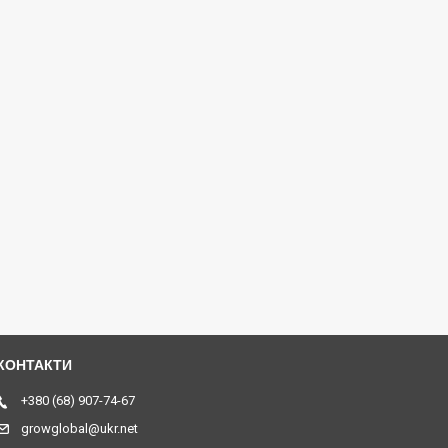
+380 (68) 907-74-67
growglobal@ukr.net