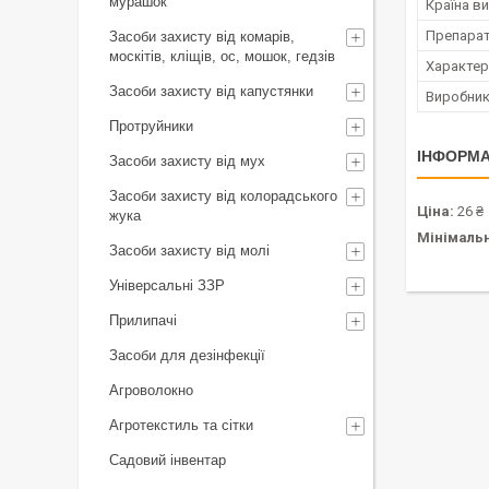
мурашок
Країна в
Препара
Засоби захисту від комарів,
москітів, кліщів, ос, мошок, гедзів
Характер 
Засоби захисту від капустянки
Виробни
Протруйники
ІНФОРМА
Засоби захисту від мух
Засоби захисту від колорадського
Ціна:
26 ₴
жука
Мінімаль
Засоби захисту від молі
Універсальні ЗЗР
Прилипачі
Засоби для дезінфекції
Агроволокно
Агротекстиль та сітки
Садовий інвентар