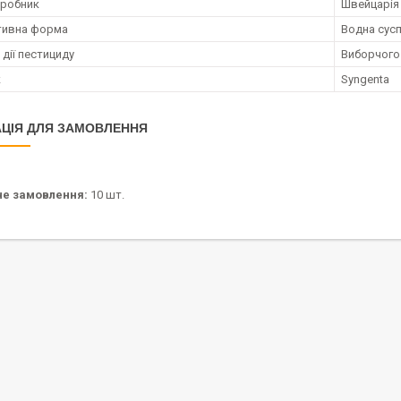
иробник
Швейцарія
тивна форма
Водна сусп
дії пестициду
Виборчого
к
Syngenta
ЦІЯ ДЛЯ ЗАМОВЛЕННЯ
не замовлення:
10 шт.