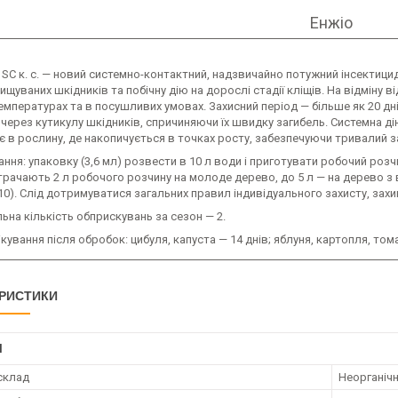
Енжіо
 SC к. с. — новий системно-контактний, надзвичайно потужний інсектици
ищуваних шкідників та побічну дію на дорослі стадії кліщів. На відміну ві
емпературах та в посушливих умовах. Захисний період — більше як 20 д
через кутикулу шкідників, спричиняючи їх швидку загибель. Системна 
 в рослину, де накопичується в точках росту, забезпечуючи тривалий за
ння: упаковку (3,6 мл) розвести в 10 л води і приготувати робочий роз
итрачають 2 л робочого розчину на молоде дерево, до 5 л — на дерево
10). Слід дотримуватися загальних правил індивідуального захисту, зах
на кількість обприскувань за сезон — 2.
ікування після обробок: цибуля, капуста — 14 днів; яблуня, картопля, тома
РИСТИКИ
І
 склад
Неорганічн