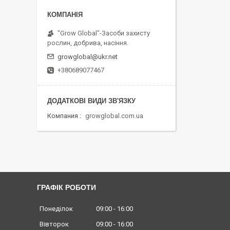
"Grow Global"-Засоби захисту
рослин, добрива, насіння.
growglobal@ukr.net
+380689077467
Компания
growglobal.com.ua
ГРАФІК РОБОТИ
Понеділок
09:00
16:00
Вівторок
09:00
16:00