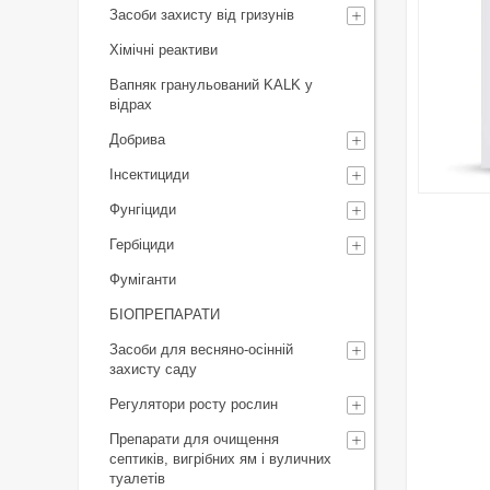
Засоби захисту від гризунів
Хімічні реактиви
Вапняк гранульований KALK у
відрах
Добрива
Інсектициди
Фунгіциди
Гербіциди
Фуміганти
БІОПРЕПАРАТИ
Засоби для весняно-осінній
захисту саду
Регулятори росту рослин
Препарати для очищення
септиків, вигрібних ям і вуличних
туалетів