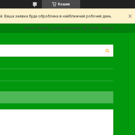
Кошик
ий. Ваша заявка буде оброблена в найближчий робочий день.
Ринок "Шувар", вулиця Хуторівка, 4б., Львів, Україна