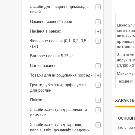
Засоби для чищення димоходів,
печей
Насіння газонної трави
Енжіо 247
спектр зн
Насіння в банках
низьких т
Фасоване насіння (0,1, 0,2, 0,5
проникає 
-1кг)
потрапляє
Застосува
Вагаове насіння 5-25 кг
яблуні в
Вагові насіння
(ЛД50 > 3
Максималь
Товари для вирощування розсади
Термін оч
Грунти,субстрати,торфосуміші
для рослин
Плівки
ХАРАКТЕ
Засоби захисту від равликів та
слимаків
ОСНОВН
Засоби захисту від тарганів,
Хімічний
клопів, бліх, домашніх і садових