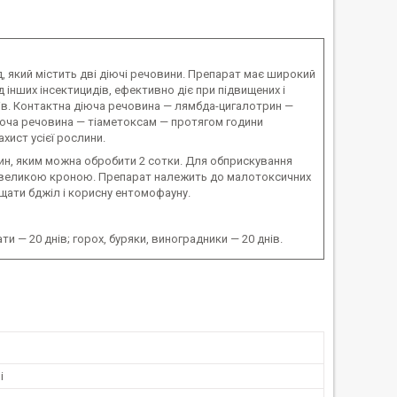
д, який містить дві діючі речовини. Препарат має широкий
д інших інсектицидів, ефективно діє при підвищених і
нів. Контактна діюча речовина — лямбда-цигалотрин —
діюча речовина — тіаметоксам — протягом години
хист усієї рослини.
чин, яким можна обробити 2 сотки. Для обприскування
 з великою кроною. Препарат належить до малотоксичних
ищати бджіл і корисну ентомофауну.
ти — 20 днів; горох, буряки, виноградники — 20 днів.
і