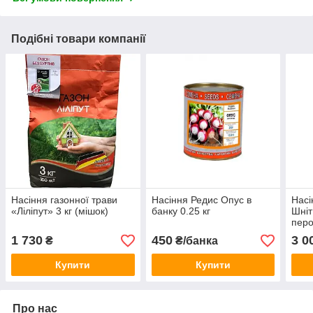
Подібні товари компанії
Насіння газонної трави
Насіння Редис Опус в
Насі
«Ліліпут» 3 кг (мішок)
банку 0.25 кг
Шніт
перо
1 730
450
3 0
₴
₴/банка
Купити
Купити
Про нас