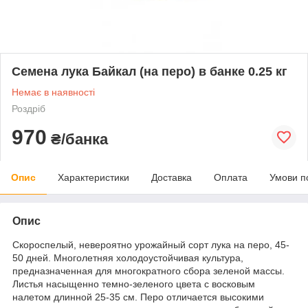
Семена лука Байкал (на перо) в банке 0.25 кг
Немає в наявності
Роздріб
970
₴/банка
Опис
Характеристики
Доставка
Оплата
Умови п
Опис
Скороспелый, невероятно урожайный сорт лука на перо, 45-
50 дней. Многолетняя холодоустойчивая культура,
предназначенная для многократного сбора зеленой массы.
Листья насыщенно темно-зеленого цвета с восковым
налетом длинной 25-35 см. Перо отличается высокими