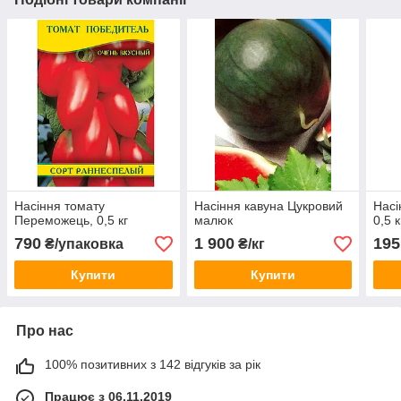
Насіння томату
Насіння кавуна Цукровий
Насі
Переможець, 0,5 кг
малюк
0,5 к
790
1 900
195
₴/упаковка
₴/кг
Купити
Купити
Про нас
100% позитивних з 142 відгуків за рік
Працює з 06.11.2019