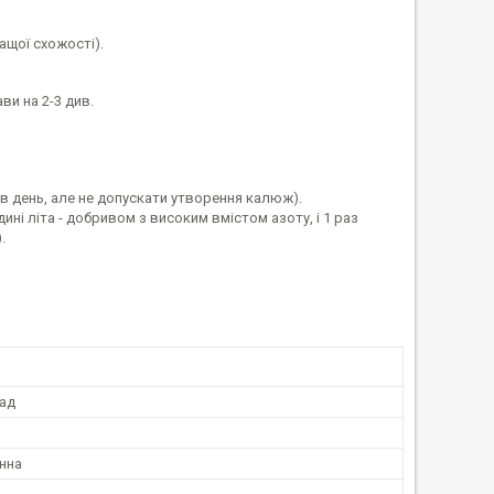
ащої схожості).
ви на 2-3 див.
 в день, але не допускати утворення калюж).
ині літа - добривом з високим вмістом азоту, і 1 раз
.
Сад
нна