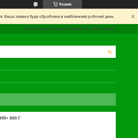
Кошик
ий. Ваша заявка буде оброблена в найближчий робочий день.
Ринок "Шувар", вулиця Хуторівка, 4б., Львів, Україна
НЯ» 800 Г