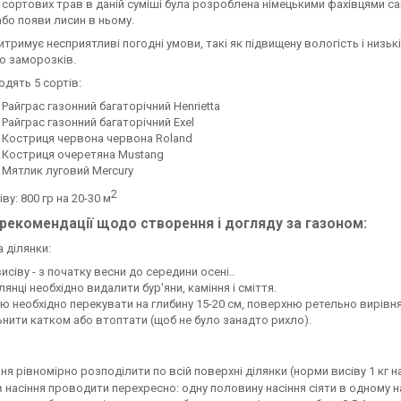
 сортових трав в даній суміші була розроблена німецькими фахівцями сам
бо появи лисин в ньому.
итримує несприятливі погодні умови, такі як підвищену вологість і низьк
о заморозків.
одять 5 сортів:
 Райграс газонний багаторічний Henrietta
 Райграс газонний багаторічний Exel
- Костриця червона червона Roland
- Костриця очеретяна Mustang
- Мятлик луговий Mercury
2
ву: 800 гр на 20-30 м
 рекомендації щодо створення і догляду за газоном:
 ділянки:
исіву - з початку весни до середини осені..
лянці необхідно видалити бур'яни, каміння і сміття.
ю необхідно перекувати на глибину 15-20 см, поверхню ретельно вирівн
ьнити катком або втоптати (щоб не було занадто рихло).
ня рівномірно розподілити по всій поверхні ділянки (норми висіву 1 кг н
в насіння проводити перехресно: одну половину насіння сіяти в одному н