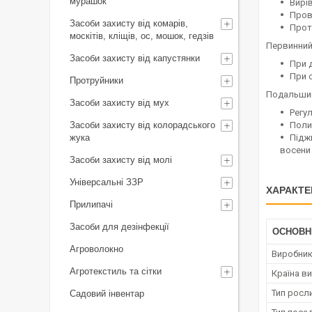
мурашок
Вирів
Пров
Засоби захисту від комарів,
Прот
москітів, кліщів, ос, мошок, гедзів
Первинний
Засоби захисту від капустянки
При д
При 
Протруйники
Подальший
Засоби захисту від мух
Регу
Полив
Засоби захисту від колорадського
Піджи
жука
восени 
Засоби захисту від молі
Універсальні ЗЗР
ХАРАКТЕ
Прилипачі
Засоби для дезінфекції
ОСНОВН
Агроволокно
Виробни
Агротекстиль та сітки
Країна в
Тип росл
Садовий інвентар