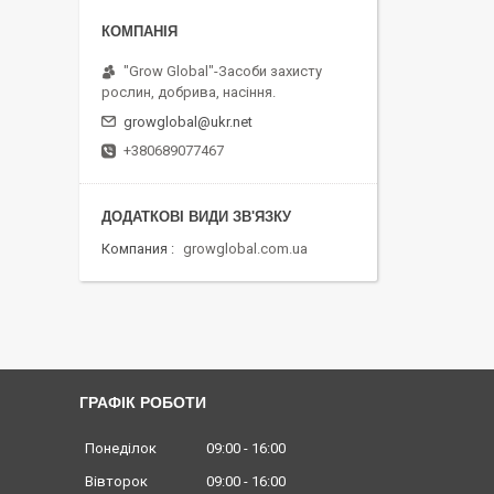
"Grow Global"-Засоби захисту
рослин, добрива, насіння.
growglobal@ukr.net
+380689077467
Компания
growglobal.com.ua
ГРАФІК РОБОТИ
Понеділок
09:00
16:00
Вівторок
09:00
16:00