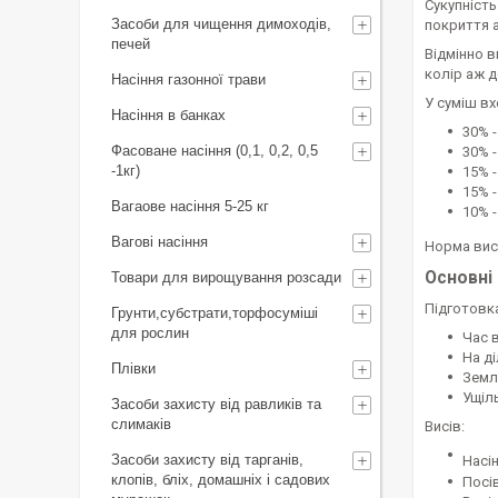
Сукупність
Засоби для чищення димоходів,
покриття а
печей
Відмінно в
колір аж д
Насіння газонної трави
У суміш вх
Насіння в банках
30% -
Фасоване насіння (0,1, 0,2, 0,5
30% -
-1кг)
15% 
15% 
Вагаове насіння 5-25 кг
10% 
Вагові насіння
Норма висі
Основні
Товари для вирощування розсади
Підготовка
Грунти,субстрати,торфосуміші
для рослин
Час в
На ді
Плівки
Земл
Ущіл
Засоби захисту від равликів та
слимаків
Висів:
Засоби захисту від тарганів,
Насін
клопів, бліх, домашніх і садових
Посі