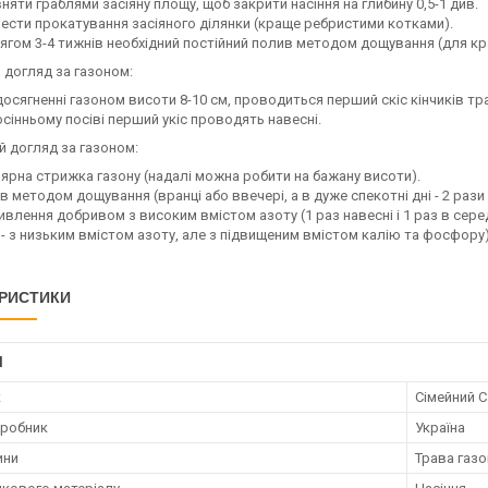
няти граблями засіяну площу, щоб закрити насіння на глибину 0,5-1 див.
ести прокатування засіяного ділянки (краще ребристими котками).
ягом 3-4 тижнів необхідний постійний полив методом дощування (для кр
 догляд за газоном:
осягненні газоном висоти 8-10 см, проводиться перший скіс кінчиків тра
осінньому посіві перший укіс проводять навесні.
 догляд за газоном:
лярна стрижка газону (надалі можна робити на бажану висоти).
 методом дощування (вранці або ввечері, а в дуже спекотні дні - 2 рази
влення добривом з високим вмістом азоту (1 раз навесні і 1 раз в серед
- з низьким вмістом азоту, але з підвищеним вмістом калію та фосфору)
РИСТИКИ
І
к
Сімейний 
иробник
Україна
ини
Трава газо