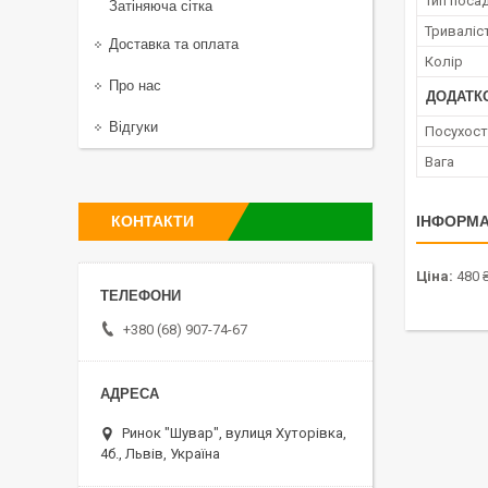
Тип поса
Затіняюча сітка
Триваліс
Доставка та оплата
Колір
Про нас
ДОДАТК
Відгуки
Посухост
Вага
ІНФОРМА
КОНТАКТИ
Ціна:
480 
+380 (68) 907-74-67
Ринок "Шувар", вулиця Хуторівка,
4б., Львів, Україна