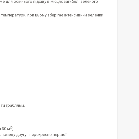
е для осіннього підсіву в місцях загибелі зеленого
і температури, при цьому зберігає інтенсивний зелений
яти граблями.
2
а 30 м
).
апрямку другу - перехресно першої.