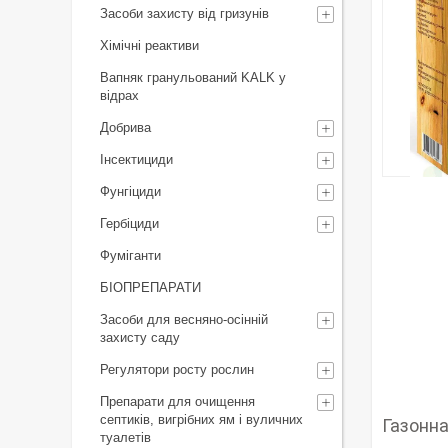
Засоби захисту від гризунів
Хімічні реактиви
Вапняк гранульований KALK у
відрах
Добрива
Інсектициди
Фунгіциди
Гербіциди
Фуміганти
БІОПРЕПАРАТИ
Засоби для весняно-осінній
захисту саду
Регулятори росту рослин
Препарати для очищення
септиків, вигрібних ям і вуличних
Газонна
туалетів