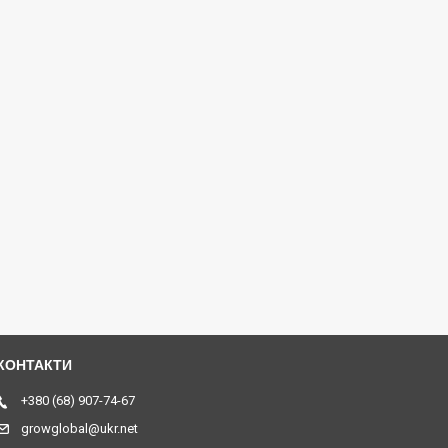
+380 (68) 907-74-67
growglobal@ukr.net