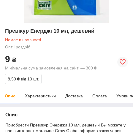
Превікур Енерджі 10 мл, дешевий
Немає в наявності
Опт і роздріб
9
₴
Мінімальна сума замовлення на сайті — 300 ₴
8,50 ₴
від 10 шт.
Опис
Характеристики
Доставка
Оплата
Умови п
Опис
Приобрести Превикур Энерджи 10 мл, дешевый Вы можете у
нас в интернет магазине Grow Global оформив заказ через