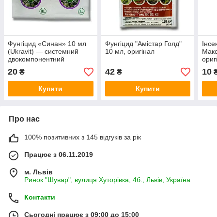
Фунгіцид «Синан» 10 мл
Фунгіцид "Амістар Голд"
Інсе
(Ukravit) — системний
10 мл, оригінал
Макс
двокомпонентний
ориг
фунгіцид від фітофтрозу,
20
42
10
₴
₴
альтернаріозу та
борошнистої роси на
Купити
Купити
томат
Про нас
100% позитивних з 145 відгуків за рік
Працює з 06.11.2019
м. Львів
Ринок "Шувар", вулиця Хуторівка, 4б., Львів, Україна
Контакти
Сьогодні працює з 09:00 до 15:00