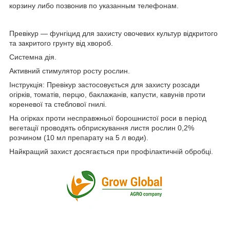
корзину либо позвонив по указанным телефонам.
Превікур — фунгіцид для захисту овочевих культур відкритого
та закритого грунту від хвороб.
Системна дія.
Активний стимулятор росту рослин.
Інструкція: Превікур застосовується для захисту розсади
огірків, томатів, перцю, баклажанів, капусти, кавунів проти
кореневої та стеблової гнилі.
На огірках проти несправжньої борошнистої роси в період
вегетації проводять обприскування листя рослин 0,2%
розчином (10 мл препарату на 5 л води).
Найкращий захист досягається при профілактичній обробці.