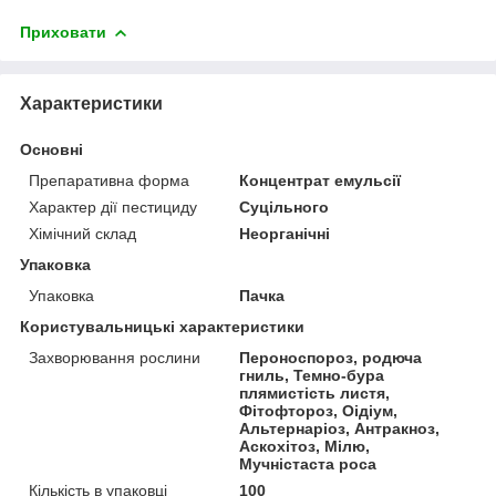
Приховати
Характеристики
Основні
Препаративна форма
Концентрат емульсії
Характер дії пестициду
Суцільного
Хімічний склад
Неорганічні
Упаковка
Упаковка
Пачка
Користувальницькі характеристики
Захворювання рослини
Пероноспороз, родюча
гниль, Темно-бура
плямистість листя,
Фітофтороз, Оідіум,
Альтернаріоз, Антракноз,
Аскохітоз, Мілю,
Мучністаста роса
Кількість в упаковці
100