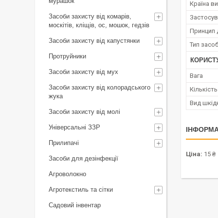
мурашок
Країна в
Засоби захисту від комарів,
Застосув
москітів, кліщів, ос, мошок, гедзів
Принцип д
Засоби захисту від капустянки
Тип засо
Протруйники
КОРИСТ
Засоби захисту від мух
Вага
Засоби захисту від колорадського
Кількість
жука
Вид шкід
Засоби захисту від молі
Універсальні ЗЗР
ІНФОРМА
Прилипачі
Ціна:
15 ₴
Засоби для дезінфекції
Агроволокно
Агротекстиль та сітки
Садовий інвентар