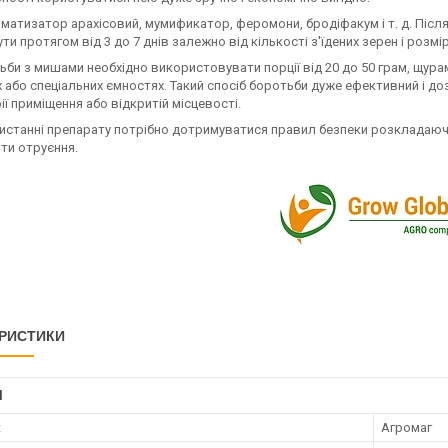
матизатор арахісовий, мумификатор, феромони, бродіфакум і т. д. Після
ути протягом від 3 до 7 днів залежно від кількості з'їдених зерен і розмір
би з мишами необхідно використовувати порції від 20 до 50 грам, щура
 або спеціальних ємностях. Такий спосіб боротьби дуже ефективний і до
ії приміщення або відкритій місцевості.
истанні препарату потрібно дотримуватися правил безпеки розкладаючи 
ти отруєння.
РИСТИКИ
І
к
Агромаг