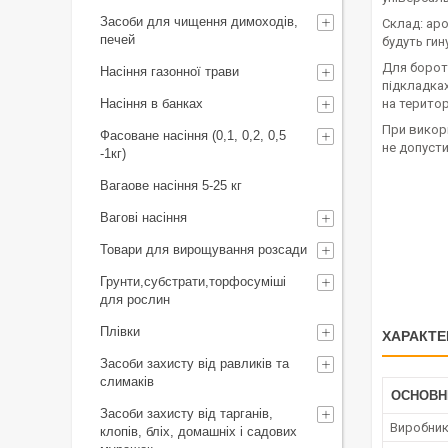
Засоби для чищення димоходів,
Склад: аро
печей
будуть гин
Для бороть
Насіння газонної трави
підкладках
Насіння в банках
на територ
При викор
Фасоване насіння (0,1, 0,2, 0,5
не допусти
-1кг)
Вагаове насіння 5-25 кг
Вагові насіння
Товари для вирощування розсади
Грунти,субстрати,торфосуміші
для рослин
Плівки
ХАРАКТЕ
Засоби захисту від равликів та
слимаків
ОСНОВН
Засоби захисту від тарганів,
Виробни
клопів, бліх, домашніх і садових