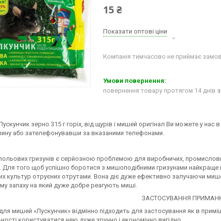
15 ₴
Показати оптові ціни
Компанія тимчасово не приймає замо
повернення товару протягом 14 днів
з
ускунчик зерно 315 г горіх, від щурів і мишей оригінал Ви можете у нас
зину або зателефонувавши за вказаними телефонами.
и польових гризунів є серйозною проблемою для виробничих, промислови
. Для того щоб успішно боротися з мишоподібними гризунами найкраще п
них культур отруєних отрутами. Вона діє дуже ефективно залучаючи миш
му запаху на який дуже добре реагують миші.
ЗАСТОСУВАННЯ ПРИМАН
ля мишей «Лускунчик» відмінно підходить для застосування як в приміще
ності користуватися нею дуже зручно і економічно вигідно.