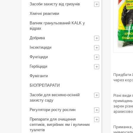
Засоби захисту від гризунів
Хімічні реактиви
Вапняк гранульований KALK у
відрах
Добрива
Інсектициди
Фунгіциди
Гербіциди
Придбати Л
Фуміганти
через кор
БІОПРЕПАРАТИ
Засоби для весняно-осінній
Різні вид
захисту саду
приміщень
зерен різ
Регулятори росту рослин
арахисово
Препарати для очищення
септиків, вигрібних ям і вуличних
Приманка д
туалетів
універсаль