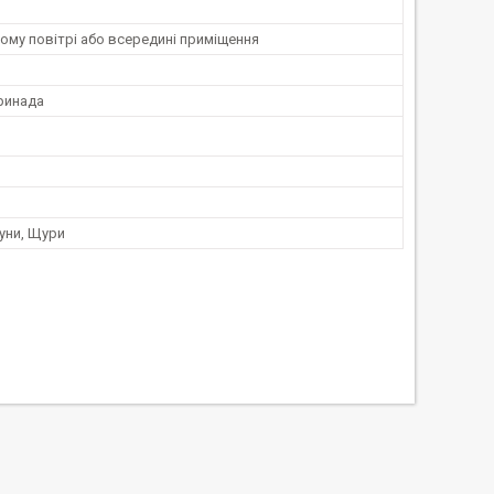
ому повітрі або всередині приміщення
ринада
уни, Щури