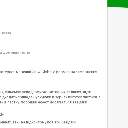
влення
а домовленістю
 в інтернет магазині Grow Global оформивши замовлення
х, сільськогосподарських, житлових та інших видів
ідходить принада Лускунчик в зернах виготовляється із
ей в пастку. Хороший ефект досягається завдяки
КИ
ннях, так і на відкритому повітрі. Завдяки