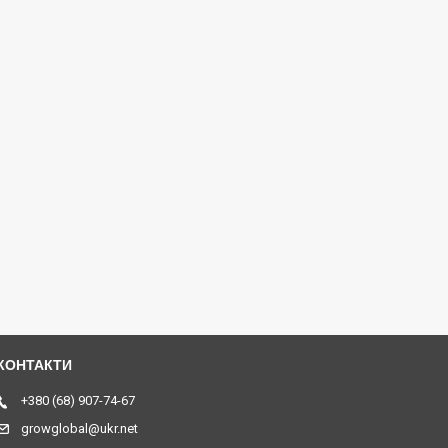
+380 (68) 907-74-67
growglobal@ukr.net