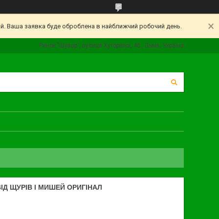
ий. Ваша заявка буде оброблена в найближчий робочий день.
Ринок "Шувар", вулиця Хуторівка, 4б., Львів, Україна
ВІД ЩУРІВ І МИШЕЙ ОРИГІНАЛ