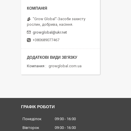
"Grow Global"-Засоби захисту
рослин, добрива, насіння.
growglobal@ukr.net
+380689077467
Компания
growglobal.com.ua
ГРАФІК РОБОТИ
Понеділок
09:00
16:00
Вівторок
09:00
16:00