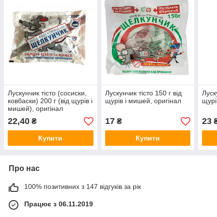
Лускунчик тісто (сосиски,
Лускунчик тісто 150 г від
Луск
ковбаски) 200 г (від щурів і
щурів і мишей, оригінал
щурі
мишей), оригінал
22,40
17
23
₴
₴
Купити
Купити
Про нас
100% позитивних з 147 відгуків за рік
Працює з 06.11.2019