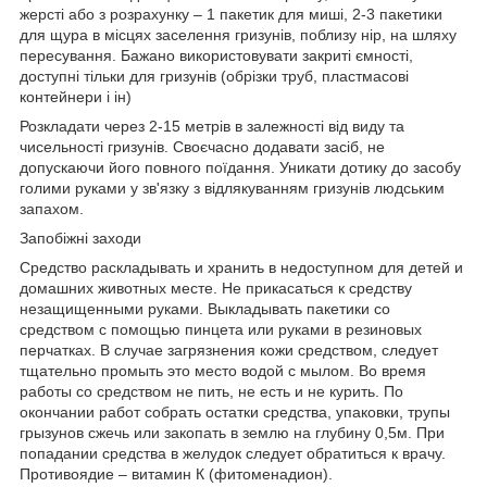
жерсті або з розрахунку – 1 пакетик для миші, 2-3 пакетики
для щура в місцях заселення гризунів, поблизу нір, на шляху
пересування. Бажано використовувати закриті ємності,
доступні тільки для гризунів (обрізки труб, пластмасові
контейнери і ін)
Розкладати через 2-15 метрів в залежності від виду та
чисельності гризунів. Своєчасно додавати засіб, не
допускаючи його повного поїдання. Уникати дотику до засобу
голими руками у зв'язку з відлякуванням гризунів людським
запахом.
Запобіжні заходи
Средство раскладывать и хранить в недоступном для детей и
домашних животных месте. Не прикасаться к средству
незащищенными руками. Выкладывать пакетики со
средством с помощью пинцета или руками в резиновых
перчатках. В случае загрязнения кожи средством, следует
тщательно промыть это место водой с мылом. Во время
работы со средством не пить, не есть и не курить. По
окончании работ собрать остатки средства, упаковки, трупы
грызунов сжечь или закопать в землю на глубину 0,5м. При
попадании средства в желудок следует обратиться к врачу.
Противоядие – витамин К (фитоменадион).