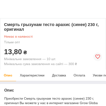
Смерть грызунам тесто арахис (синее) 230 г,
оригинал
Немає в наявності
Тільки опт
13,80
₴
Мінімальне замовлення — 10 шт.
Мінімальна сума замовлення на сайті — 300 ₴
Опис
Характеристики
Доставка
Оплата
Умови п
Опис
Приобрести Смерть грызунам тесто арахис (синее) 230 г,
оригинал Вы можете у нас в интернет магазине Grow Globa