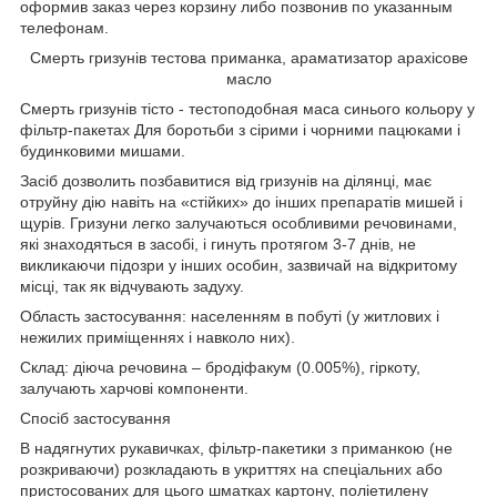
оформив заказ через корзину либо позвонив по указанным
телефонам.
Смерть гризунів тестова приманка, араматизатор арахісове
масло
Смерть гризунів тісто - тестоподобная маса синього кольору у
фільтр-пакетах Для боротьби з сірими і чорними пацюками і
будинковими мишами.
Засіб дозволить позбавитися від гризунів на ділянці, має
отруйну дію навіть на «стійких» до інших препаратів мишей і
щурів. Гризуни легко залучаються особливими речовинами,
які знаходяться в засобі, і гинуть протягом 3-7 днів, не
викликаючи підозри у інших особин, зазвичай на відкритому
місці, так як відчувають задуху.
Область застосування: населенням в побуті (у житлових і
нежилих приміщеннях і навколо них).
Склад: діюча речовина – бродіфакум (0.005%), гіркоту,
залучають харчові компоненти.
Спосіб застосування
В надягнутих рукавичках, фільтр-пакетики з приманкою (не
розкриваючи) розкладають в укриттях на спеціальних або
пристосованих для цього шматках картону, поліетилену