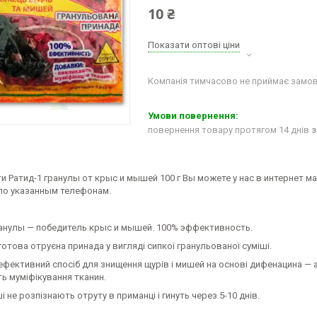
10 ₴
Показати оптові ціни
Компанія тимчасово не приймає замо
повернення товару протягом 14 днів
з
и Ратид-1 гранулы от крыс и мышей 100 г Вы можете у нас в интернет м
по указанным телефонам.
ранулы — победитель крыс и мышей. 100% эффективность.
готова отруєна принада у вигляді сипкої гранульованої суміші.
ефективний спосіб для знищення щурів і мишей на основі дифенацина — а
ь муміфікування тканин.
і не розпізнають отруту в приманці і гинуть через 5-10 днів.