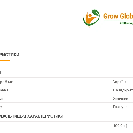
РИСТИКИ
І
иробник
Україна
ання
На відкрит
ії
Хімічний
бу
Гранули
УВАЛЬНИЦЬКІ ХАРАКТЕРИСТИКИ
100.0 (г)