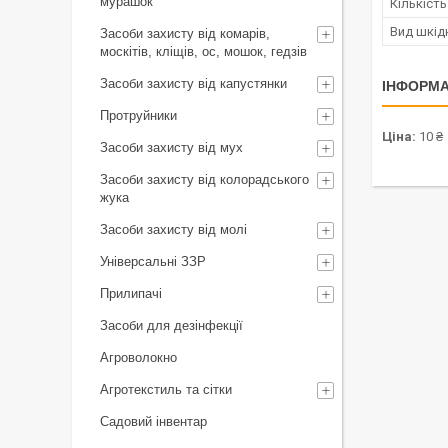
мурашок
Кількість
Вид шкід
Засоби захисту від комарів,
москітів, кліщів, ос, мошок, гедзів
Засоби захисту від капустянки
ІНФОРМА
Протруйники
Ціна:
10 ₴
Засоби захисту від мух
Засоби захисту від колорадського
жука
Засоби захисту від молі
Універсальні ЗЗР
Прилипачі
Засоби для дезінфекції
Агроволокно
Агротекстиль та сітки
Садовий інвентар