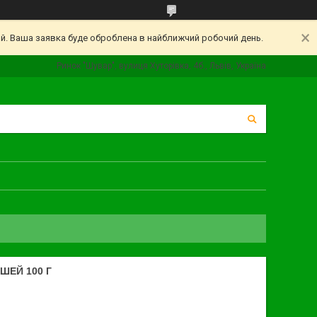
ий. Ваша заявка буде оброблена в найближчий робочий день.
Ринок "Шувар", вулиця Хуторівка, 4б., Львів, Україна
ИШЕЙ 100 Г