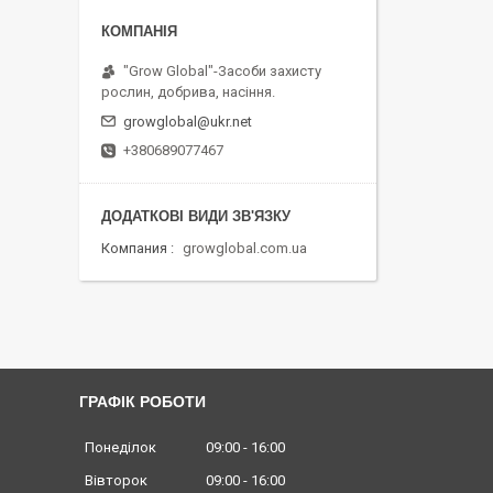
"Grow Global"-Засоби захисту
рослин, добрива, насіння.
growglobal@ukr.net
+380689077467
Компания
growglobal.com.ua
ГРАФІК РОБОТИ
Понеділок
09:00
16:00
Вівторок
09:00
16:00