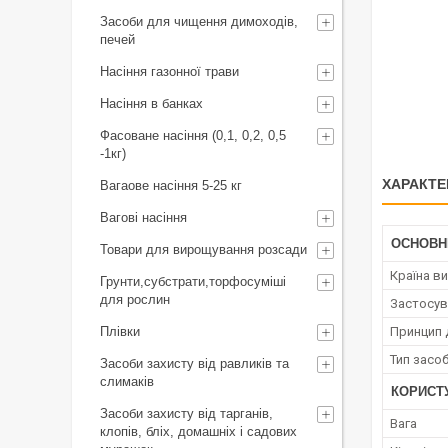
Засоби для чищення димоходів,
печей
Насіння газонної трави
Насіння в банках
Фасоване насіння (0,1, 0,2, 0,5
-1кг)
ХАРАКТЕ
Вагаове насіння 5-25 кг
Вагові насіння
ОСНОВН
Товари для вирощування розсади
Країна в
Грунти,субстрати,торфосуміші
для рослин
Застосув
Плівки
Принцип д
Тип засо
Засоби захисту від равликів та
слимаків
КОРИСТ
Засоби захисту від тарганів,
Вага
клопів, бліх, домашніх і садових