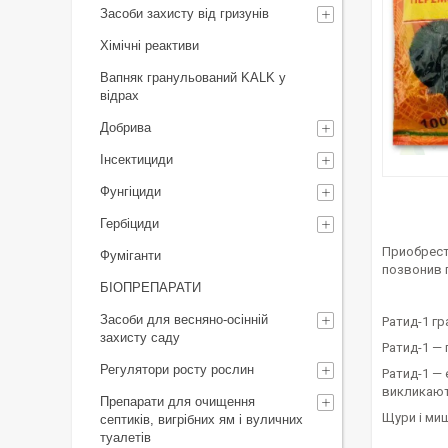
Засоби захисту від гризунів
Хімічні реактиви
Вапняк гранульований KALK у
відрах
Добрива
Інсектициди
Фунгіциди
Гербіциди
Приобрест
Фуміганти
позвонив 
БІОПРЕПАРАТИ
Засоби для весняно-осінній
Ратид-1 г
захисту саду
Ратид-1 — 
Регулятори росту рослин
Ратид-1 — 
викликают
Препарати для очищення
Щури і миш
септиків, вигрібних ям і вуличних
туалетів