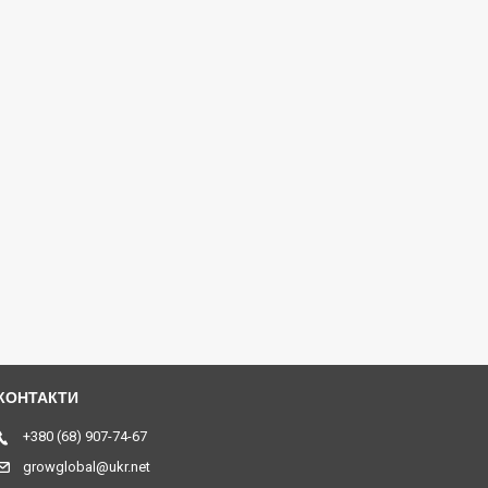
+380 (68) 907-74-67
growglobal@ukr.net