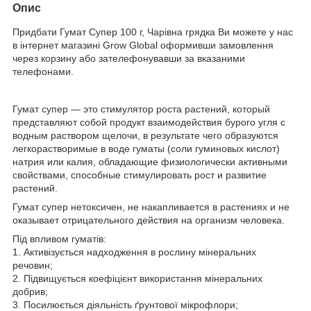
Опис
Придбати Гумат Супер 100 г, Чарівна грядка Ви можете у нас
в інтернет магазині Grow Global оформивши замовлення
через корзину або зателефонувавши за вказаними
телефонами.
Гумат супер ― это стимулятор роста растений, который
представляют собой продукт взаимодействия бурого угля с
водным раствором щелочи, в результате чего образуются
легкорастворимые в воде гуматы (соли гуминовых кислот)
натрия или калия, обладающие физиологически активными
свойствами, способные стимулировать рост и развитие
растений.
Гумат супер нетоксичен, не накапливается в растениях и не
оказывает отрицательного действия на организм человека.
Під впливом гуматів:
1. Активізується надходження в рослину мінеральних
речовин;
2. Підвищується коефіцієнт використання мінеральних
добрив;
3. Посилюється діяльність ґрунтової мікрофлори;