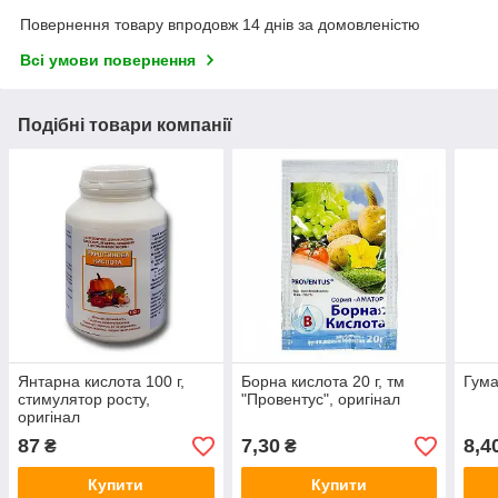
Повернення товару впродовж 14 днів за домовленістю
Всі умови повернення
Подібні товари компанії
Янтарна кислота 100 г,
Борна кислота 20 г, тм
Гума
стимулятор росту,
"Провентус", оригінал
оригінал
87
7,30
8,4
₴
₴
Купити
Купити