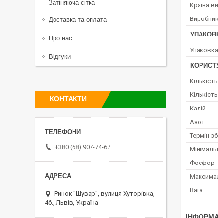
Затіняюча сітка
Країна в
Виробни
Доставка та оплата
УПАКОВ
Про нас
Упаковка
Відгуки
КОРИСТ
Кількість
Кількість
КОНТАКТИ
Калій
Азот
Термін зб
+380 (68) 907-74-67
Мінімаль
Фосфор
Максимал
Вага
Ринок "Шувар", вулиця Хуторівка,
4б., Львів, Україна
ІНФОРМА