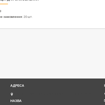
₴
не замовлення:
20 шт.
Ринок "Шувар", вулиця Хуторівка, 4б., Львів, Україна