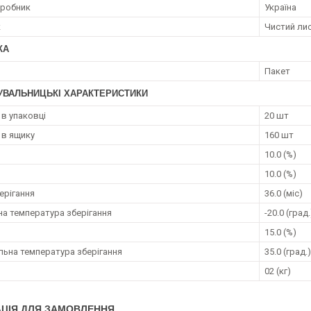
иробник
Україна
к
Чистий ли
КА
Пакет
УВАЛЬНИЦЬКІ ХАРАКТЕРИСТИКИ
 в упаковці
20 шт
 в ящику
160 шт
10.0 (%)
10.0 (%)
ерігання
36.0 (міс)
на температура зберігання
-20.0 (град.
15.0 (%)
ьна температура зберігання
35.0 (град.)
02 (кг)
ЦІЯ ДЛЯ ЗАМОВЛЕННЯ