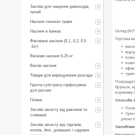
Засоби для чищення димоходів,
печей
Насіння газонної трави
Склад (N:P:
Насіння в банках
Торгова м
Фасоване насіння (0,1, 0,2, 0,5
-1кг)
висок
відсу
Вагаове насіння 5-25 кг
повна
комп
Вагові насіння
ефек
сумі
Товари для вирощування розсади
Покращуєть
Грунти,субстрати,торфосуміші
бруньок, к
для рослин
кореневу с
Плівки
Способи 
Полив
Засоби захисту від равликів та
Сухе 
слимаків
рясно 
Засоби захисту від тарганів,
Запобіжн
клопів, бліх, домашніх і садових
Рекомендує