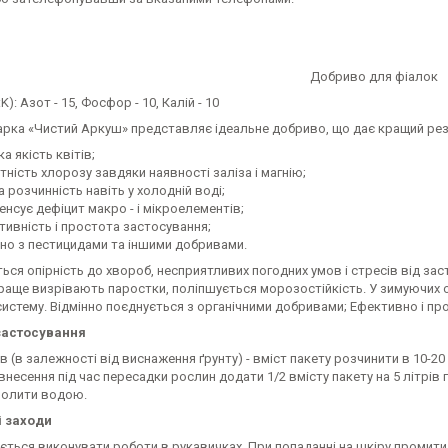
Добриво для фіалок
K): Азот - 15, Фосфор - 10, Калій - 10
арка «Чистий Аркуш» представляє ідеальне добриво, що дає кращий рез
а якість квітів;
тність хлорозу завдяки наявності заліза і магнію;
 розчинність навіть у холодній воді;
енсує дефіцит макро - і мікроелементів;
тивність і простота застосування;
сно з пестицидами та іншими добривами.
ся опірність до хвороб, несприятливих погодних умов і стресів від за
раще визрівають паростки, поліпшується морозостійкість. У зимуючих о
истему. Відмінно поєднується з органічними добривами; Ефективно і про
застосування
 (в залежності від виснаження ґрунту) - вміст пакету розчинити в 10-20 
внесення під час пересадки рослин додати 1/2 вмісту пакету на 5 літрів 
полити водою.
і заходи
ться виконувати роботи в рукавичках. При попаданні на шкіру промити