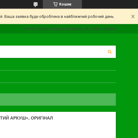
Кошик
ий. Ваша заявка буде оброблена в найближчий робочий день.
Ринок "Шувар", вулиця Хуторівка, 4б., Львів, Україна
СТИЙ АРКУШ», ОРИГІНАЛ