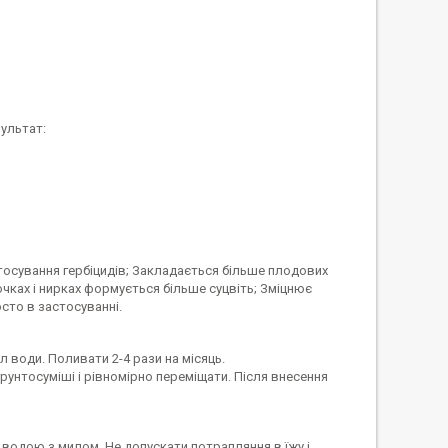
ультат:
стосування гербіцидів; Закладається більше плодових
чках і нирках формується більше суцвіть; Зміцнює
сто в застосуванні.
л води. Поливати 2-4 рази на місяць.
грунтосуміші і рівномірно переміщати. Після внесення
 водою з милом. Не допускати потрапляння в їжу і