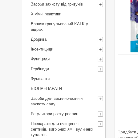
Засоби захисту від гризунів
Хімічні реактиви
Вапняк гранульований KALK у
відрах
Добрива
Інсектициди
Фунгіциди
Гербіциди
Фуміганти
БІОПРЕПАРАТИ
Засоби для весняно-осінній
захисту саду
Регулятори росту рослин
Препарати для очищення
септиків, вигрібних ям і вуличних
Придбати 
туалетів
корзину а