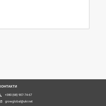
+380 (68) 907-74-67
growglobal@ukr.net