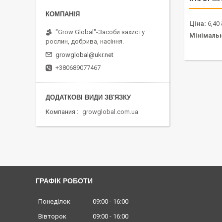
Ціна:
6,40 
"Grow Global"-Засоби захисту
Мінімаль
рослин, добрива, насіння.
growglobal@ukr.net
+380689077467
Компания
growglobal.com.ua
ГРАФІК РОБОТИ
Понеділок
09:00
16:00
Вівторок
09:00
16:00