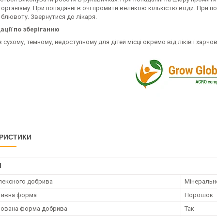
організму. При попаданні в очі промити великою кількістю води. При по
 блювоту. Звернутися до лікаря.
ції по зберіганню
в сухому, темному, недоступному для дітей місці окремо від ліків і харчов
РИСТИКИ
І
лексного добрива
Мінеральн
тивна форма
Порошок
рована форма добрива
Так