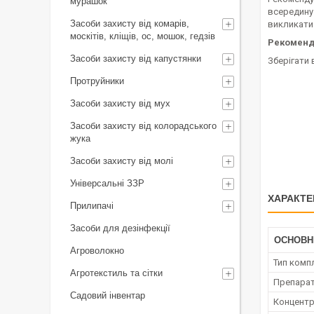
мурашок
всередину 
Засоби захисту від комарів,
викликати
москітів, кліщів, ос, мошок, гедзів
Рекоменда
Засоби захисту від капустянки
Зберігати 
Протруйники
Засоби захисту від мух
Засоби захисту від колорадського
жука
Засоби захисту від молі
Універсальні ЗЗР
ХАРАКТЕ
Прилипачі
Засоби для дезінфекції
ОСНОВН
Агроволокно
Тип комп
Агротекстиль та сітки
Препара
Садовий інвентар
Концент