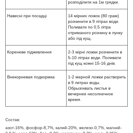
розподілити на 1м грядки.
Навесні при посадці
14 мірних ложок (80 грам)
розчинити в 9 літрах води.
Поливати по 0,5 літра
отриманого розчину в лунку
або під кущ.
Кореневе підживлення
2-3 мірні ложки розчинити в
5-10 літрах води. Поливати
під кущ кожні 15-16 днів.
Внекорневая подкормка
1-2 мерной ложки растворить
в 9 литрах воды.
Обрызгивать листья в
вечернее несолнечное
время.
Состав:
азот-16%, фосфор-8,7%, калий-20%, железо-0,7%, магний-