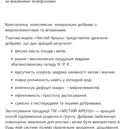
за вказаними телефонами.
Кристалічна, комплексне, мінеральне добриво з
мікроелементами та вітамінами.
Торгова марка «Чистий Аркуш» представляє ідеальне
добриво, що дає кращий результат:
висока якість плодів і квітів;
рання і високоякісна продукція завдяки
збалансованому складу N. P. K.;
відсутність хлорозу завдяки наявності заліза і магнію;
повна розчинність навіть у холодній воді;
компенсує дефіцит макро - і мікроелементів;
ефективність і простота застосування;
сумісно з пестицидами та іншими добривами.
Застосування продукції ТМ «ЧИСТИЙ АРКУШ» ― кращий
спосіб підтримання родючості ґрунту. Добриво забезпечує
повноцінне живлення для рослин і може бути використане в
будь-якій системі поливу (крапельне зрошення, дощування,