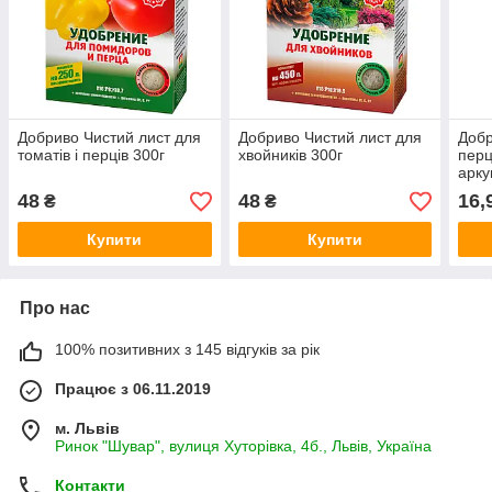
Добриво Чистий лист для
Добриво Чистий лист для
Добр
томатів і перців 300г
хвойників 300г
перц
арку
48
48
16,
₴
₴
Купити
Купити
Про нас
100% позитивних з 145 відгуків за рік
Працює з 06.11.2019
м. Львів
Ринок "Шувар", вулиця Хуторівка, 4б., Львів, Україна
Контакти