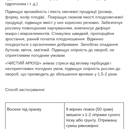
гідропоніка і т. д.)
Підвищує врожайність і якість овочевої продукції (розмір,
форму, колір плодів).. Покращує смакові якості плодоовочевої
продукції, підвищує вміст у них корисних речовин. Забезпечує
рослину повноцінним харчуванням, компенсує дефіцит
макро-і мікроелементів. Стимулює швидкий, пропорційне
зростання, ранній початок плодоношення. Відмінно
поєднується з органічними добривами. Запобігає опадання
бутонів, квіток, зав'язей. Підвищує опірність до хвороб, не
сприятливим погодним умовам.
«ЧИСТИЙ АРКУШ» знімає стреси від впливу гербіцидів і
несприятливих погодних умов, підвищує опірність рослин до
хвороб, що призводить до збільшення врожаю у 1,5-2 рази.
Спосіб застосування:
Восени під оранку
9 мірних ложок (50 грам)
змішати з 1-2 літрами сухого
піску або грунту. Отриману
суміш рівномірно