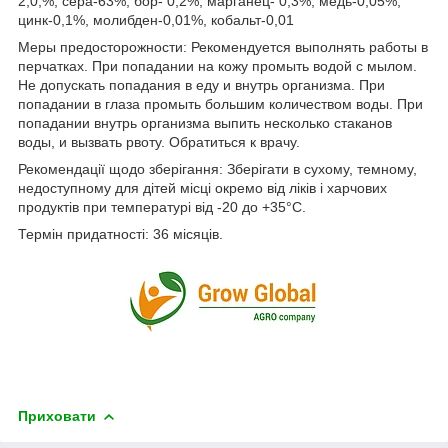
2,0,%, сера-63%, бор- 0,2%, марганец- 0,3%, медь-0,05%,
цинк-0,1%, молибден-0,01%, кобальт-0,01
Меры предосторожности: Рекомендуется выполнять работы в
перчатках. При попадании на кожу промыть водой с мылом.
Не допускать попадания в еду и внутрь организма. При
попадании в глаза промыть большим количеством воды. При
попадании внутрь организма выпить несколько стаканов
воды, и вызвать рвоту. Обратиться к врачу.
Рекомендації щодо зберігання: Зберігати в сухому, темному,
недоступному для дітей місці окремо від ліків і харчових
продуктів при температурі від -20 до +35°С.
Термін придатності: 36 місяців.
Приховати