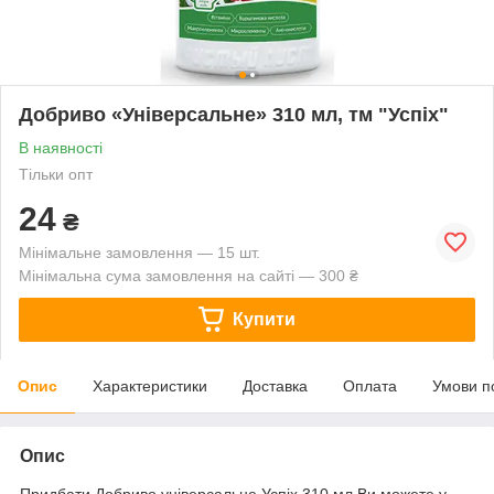
Добриво «Універсальне» 310 мл, тм "Успіх"
В наявності
Тільки опт
24
₴
Мінімальне замовлення — 15 шт.
Мінімальна сума замовлення на сайті — 300 ₴
Купити
Опис
Характеристики
Доставка
Оплата
Умови п
Опис
Придбати Добриво універсальне Успіх 310 мл Ви можете у