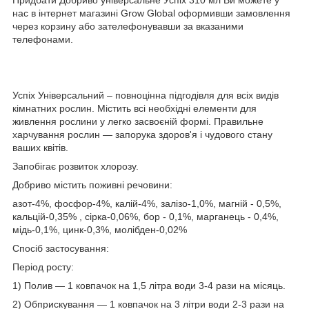
нас в інтернет магазині Grow Global оформивши замовлення
через корзину або зателефонувавши за вказаними
телефонами.
Успіх Універсальний – повноцінна підгодівля для всіх видів
кімнатних рослин. Містить всі необхідні елементи для
живлення рослини у легко засвоєній формі. Правильне
харчування рослин ― запорука здоров'я і чудового стану
ваших квітів.
Запобігає розвиток хлорозу.
Добриво містить поживні речовини:
азот-4%, фосфор-4%, калій-4%, залізо-1,0%, магній - 0,5%,
кальцій-0,35% , сірка-0,06%, бор - 0,1%, марганець - 0,4%,
мідь-0,1%, цинк-0,3%, молібден-0,02%
Спосіб застосування:
Період росту:
1) Полив ― 1 ковпачок на 1,5 літра води 3-4 рази на місяць.
2) Обприскування ― 1 ковпачок на 3 літри води 2-3 рази на