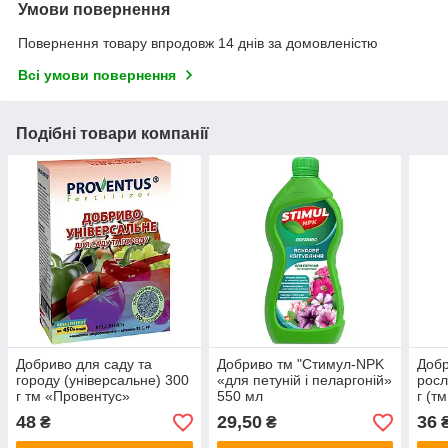
Умови повернення
Повернення товару впродовж 14 днів за домовленістю
Всі умови повернення
Подібні товари компанії
Добриво для саду та
Добриво тм "Стимул-NPK
Добр
городу (універсальне) 300
«для петуній і пеларгоній»
росл
г тм «Провентус»
550 мл
г (т
48
29,50
36
₴
₴