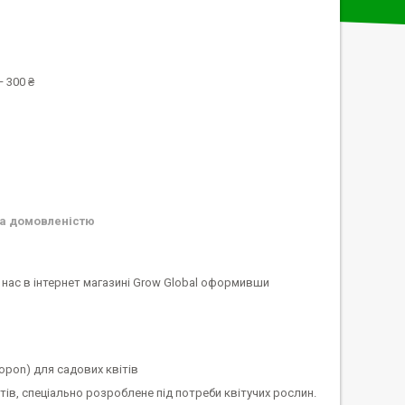
 300 ₴
а домовленістю
у нас в інтернет магазині Grow Global оформивши
pon) для садових квітів
ів, спеціально розроблене під потреби квітучих рослин.