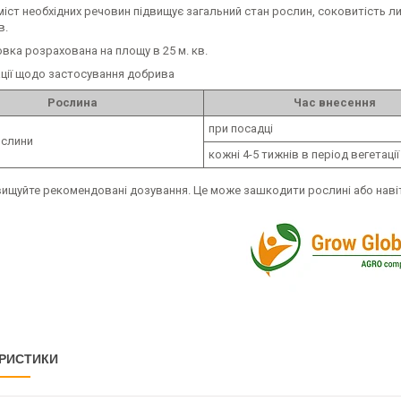
іст необхідних речовин підвищує загальний стан рослин, соковитість лист
в.
вка розрахована на площу в 25 м. кв.
ції щодо застосування добрива
Рослина
Час внесення
при посадці
ослини
кожні 4-5 тижнів в період вегетації
ищуйте рекомендовані дозування. Це може зашкодити рослині або навіт
РИСТИКИ