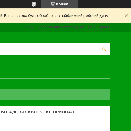
Кошик
ий. Ваша заявка буде оброблена в найближчий робочий день.
Ринок "Шувар", вулиця Хуторівка, 4б., Львів, Україна
Я САДОВИХ КВІТІВ 1 КГ, ОРИГІНАЛ