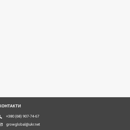
+380 (68) 907-74-67
growglobal@ukr.net