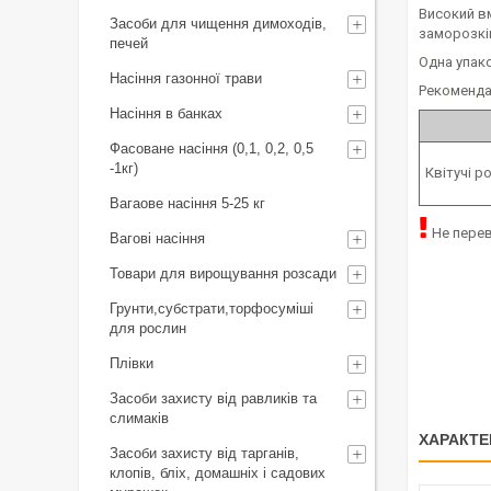
Високий вм
Засоби для чищення димоходів,
заморозкі
печей
Одна упако
Насіння газонної трави
Рекоменда
Насіння в банках
Фасоване насіння (0,1, 0,2, 0,5
-1кг)
Квітучі р
Вагаове насіння 5-25 кг
Не перев
Вагові насіння
Товари для вирощування розсади
Грунти,субстрати,торфосуміші
для рослин
Плівки
Засоби захисту від равликів та
слимаків
ХАРАКТЕ
Засоби захисту від тарганів,
клопів, бліх, домашніх і садових