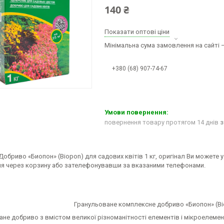
140 ₴
Показати оптові ціни
Мінімальна сума замовлення на сайті —
+380 (68) 907-74-67
повернення товару протягом 14 днів
з
обриво «Биопон» (Biopon) для садових квітів 1 кг, оригінал Ви можете 
я через корзину або зателефонувавши за вказаними телефонами.
Гранульоване комплексне добриво «Биопон» (Bio
не добриво з вмістом великої різноманітності елементів і мікроелемент