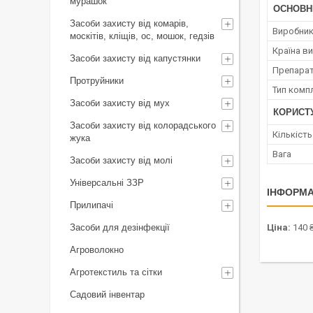
мурашок
ОСНОВН
Засоби захисту від комарів,
Виробни
москітів, кліщів, ос, мошок, гедзів
Країна в
Засоби захисту від капустянки
Препара
Протруйники
Тип комп
Засоби захисту від мух
КОРИСТ
Засоби захисту від колорадського
Кількість
жука
Вага
Засоби захисту від молі
Універсальні ЗЗР
ІНФОРМА
Прилипачі
Засоби для дезінфекції
Ціна:
140 
Агроволокно
Агротекстиль та сітки
Садовий інвентар