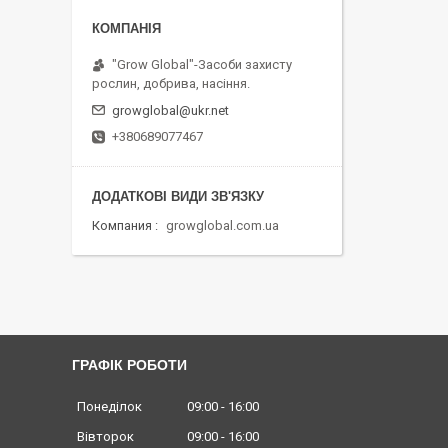
"Grow Global"-Засоби захисту
рослин, добрива, насіння.
growglobal@ukr.net
+380689077467
Компания
growglobal.com.ua
ГРАФІК РОБОТИ
Понеділок
09:00
16:00
Вівторок
09:00
16:00