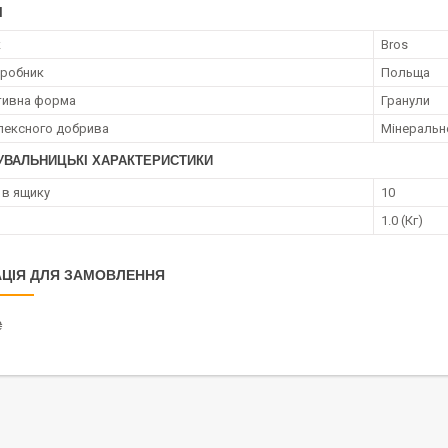
І
к
Bros
иробник
Польща
тивна форма
Гранули
лексного добрива
Мінеральн
УВАЛЬНИЦЬКІ ХАРАКТЕРИСТИКИ
 в ящику
10
1.0 (Кг)
ЦІЯ ДЛЯ ЗАМОВЛЕННЯ
₴