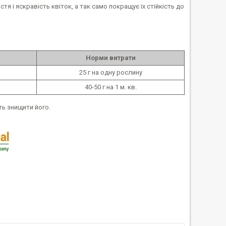
я і яскравість квіток, а так само покращує їх стійкість до
Норми витрати
25 г на одну рослину
40-50 г на 1 м. кв.
ь знищити його.