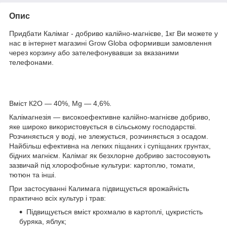
Опис
Придбати Калімаг - добриво калійно-магнієве, 1кг Ви можете у
нас в інтернет магазині Grow Globa оформивши замовлення
через корзину або зателефонувавши за вказаними
телефонами.
Вміст К2О — 40%, Mg — 4,6%.
Калімагнезія — високоефективне калійно-магнієве добриво,
яке широко використовується в сільському господарстві.
Розчиняється у воді, не злежується, розчиняється з осадом.
Найбільш ефективна на легких піщаних і супіщаних грунтах,
бідних магнієм. Калімаг як безхлорне добриво застосовують
зазвичай під хлорофобные культури: картоплю, томати,
тютюн та інші.
При застосуванні Калимага підвищується врожайність
практично всіх культур і трав:
Підвищується вміст крохмалю в картоплі, цукристість
буряка, яблук;