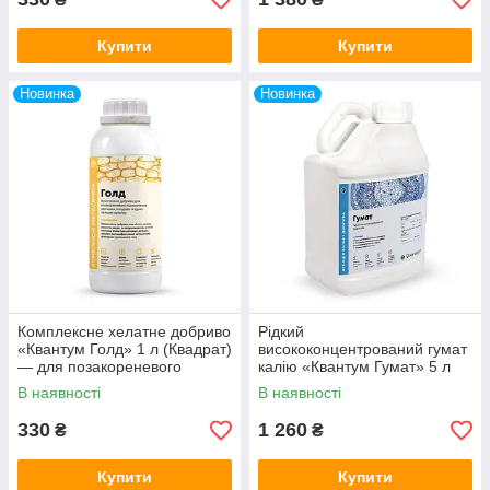
Купити
Купити
Новинка
Новинка
Комплексне хелатне добриво
Рідкий
«Квантум Голд» 1 л (Квадрат)
висококонцентрований гумат
— для позакореневого
калію «Квантум Гумат» 5 л
підживлення з аусинами
(Квадрат) — з кремнієм і
В наявності
В наявності
фульвокислотами
330
1 260
₴
₴
Купити
Купити