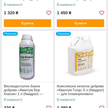
фітогормоном гіберелліном
концентрат боретаноламіна
В наявності
В наявності
(GA3)
1 320
1 450
₴
₴
Купити
Купити
Новинка
Новинка
Високодоступне борне
Комплексне хелатне добриво
добриво «Квантум Бор
«Квантум Голд» 5 л (Квадрат)
Класик» 1 л (Квадрат) —
— для позакореневого
концентрат боретаноламіна
підживлення з аусинами
В наявності
В наявності
330
1 380
₴
₴