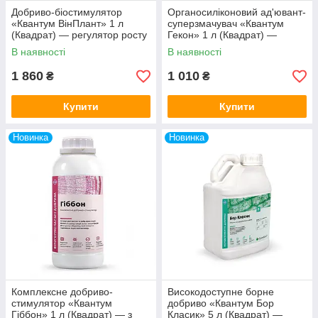
Добриво-біостимулятор
Органосиліконовий ад'ювант-
«Квантум ВінПлант» 1 л
суперзмачувач «Квантум
(Квадрат) — регулятор росту
Гекон» 1 л (Квадрат) —
з фітогормонами
поверхнево-активна
В наявності
В наявності
речовина (ПАВ)
1 860
1 010
₴
₴
Купити
Купити
Новинка
Новинка
Комплексне добриво-
Високодоступне борне
стимулятор «Квантум
добриво «Квантум Бор
Гіббон» 1 л (Квадрат) — з
Класик» 5 л (Квадрат) —