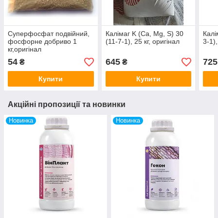
Суперфосфат подвійний,
Калімаг K (Ca, Mg, S) 30
Калі
фосфорне добриво 1
(11-7-1), 25 кг, оригінал
3-1),
кг,оригінал
54
645
725
₴
₴
Купити
Купити
Акційні пропозиції та новинки
Новинка
Новинка