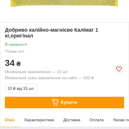
Добриво калійно-магнієве Калімаг 1
кг,оригінал
В наявності
Тільки опт
34
₴
Мінімальне замовлення — 10 шт.
Мінімальна сума замовлення на сайті — 300 ₴
33 ₴
від 15 шт.
Купити
Опис
Характеристики
Доставка
Оплата
Умови п