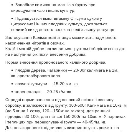
Запобігає вимивання магнію з ґрунту при
вирощуванні чаю і інших культур;
Підвищується вміст вітаміну С і суми цукрів у
цитрусових і інших плодових культур, досягається
великий вихід довгого волокна і олії з льону-довгунця.
Застосування Калімагнезії знижує можливість надмірного
накопичення нітратів в овочах.
Калій і магній добре поглинається ґрунтом і зберігає свою дію
на наступний рік після внесення добрива.
Норма внесення пропонованого калійного добрива.
плодові дерева, чагарники — 20-30г калимага на 1м.
кв. пристовбурового кола.
овочеві культури — 15-20 г/м. кв.
коренеплоди — 20-25 г/м. кв.
Середні норми внесення під основний осінню і весняну
обробку, в залежності від грунту, 300-600г Калимага на 10кв. м
(до 5 кг на 1 сотку, 120—150кг на гектар), для ранньої
підгодівлі 80-100г, для пізньої 150-200г на 10кв. м. У парниках
і теплицях при перекопуванні грунту — 40-45г/м. кв.
Для позакореневих підживлень використовують розчин: на