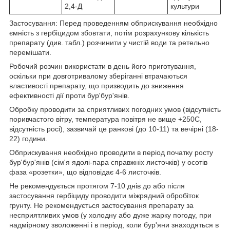
2,4-Д
культури
Застосування: Перед проведенням обприскування необхідно
ємність з гербіцидом збовтати, потім розрахункову кількість
препарату (див. табл.) розчинити у чистій води та ретельно
перемішати.
Робочий розчин використати в день його приготування,
оскільки при довготривалому зберіганні втрачаються
властивості препарату, що призводить до зниження
ефективності дії проти бур'бур'янів.
Обробку проводити за сприятливих погодних умов (відсутність
поривчастого вітру, температура повітря не вище +250С,
відсутність росі), зазвичай це ранкові (до 10-11) та вечірні (18-
22) години.
Обприскування необхідно проводити в період початку росту
бур'бур'янів (сім'я ядолі-пара справжніх листочків) у осотів
фаза «розетки», що відповідає 4-6 листочків.
Не рекомендується протягом 7-10 днів до або після
застосування гербіциду проводити міжрядний обробіток
грунту. Не рекомендується застосування препарату за
несприятливих умов (у холодну або дуже жарку погоду, при
надмірному зволоженні і в період, коли бур'яни знаходяться в