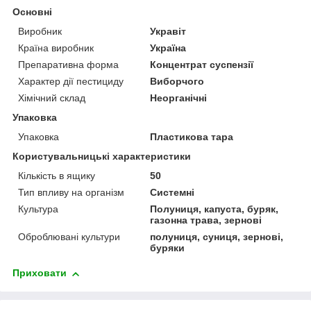
Основні
Виробник
Укравіт
Країна виробник
Україна
Препаративна форма
Концентрат суспензії
Характер дії пестициду
Виборчого
Хімічний склад
Неорганічні
Упаковка
Упаковка
Пластикова тара
Користувальницькі характеристики
Кількість в ящику
50
Тип впливу на організм
Системні
Культура
Полуниця, капуста, буряк,
газонна трава, зернові
Оброблювані культури
полуниця, суниця, зернові,
буряки
Приховати