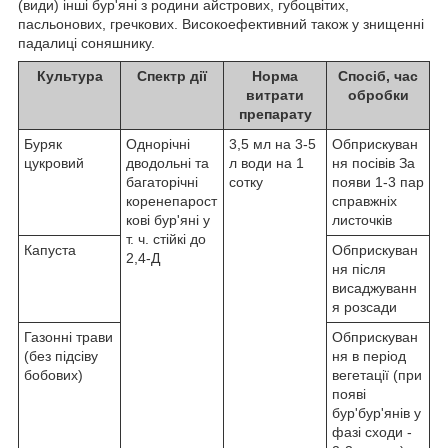
(види) інші бур'яні з родини айстрових, губоцвітих,
пасльонових, гречкових. Високоефективний також у знищенні
падалиці соняшнику.
Культура
Спектр дії
Норма
Спосіб, час
витрати
обробки
препарату
Буряк
Однорічні
3,5 мл на 3-5
Обприскуван
цукровий
дводольні та
л води на 1
ня посівів За
багаторічні
сотку
появи 1-3 пар
коренепарост
справжніх
кові бур'яні у
листочків
т. ч. стійкі до
Капуста
Обприскуван
2,4-Д
ня після
висаджуванн
я розсади
Газонні трави
Обприскуван
(без підсіву
ня в період
бобових)
вегетації (при
появі
бур'бур'янів у
фазі сходи -