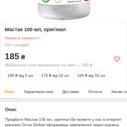
Мастак 100 мл, оригінал
Немає в наявності
Опт і роздріб
185
₴
Мінімальна сума замовлення на сайті — 300 ₴
180 ₴
від 5 шт.
175 ₴
від 10 шт.
165 ₴
від 50 шт.
Опис
Характеристики
Доставка
Оплата
Умови п
Опис
Придбати Мастак 100 мл, оригінал Ви можете у нас в інтернет
магазині Grow Global оформивши замовлення через корзину