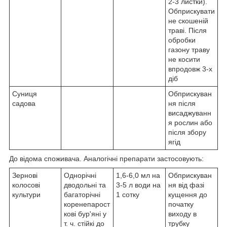
2-3 листки).
Обприскувати
не скошеній
траві. Після
обробки
газону траву
не косити
впродовж 3-х
діб
Суниця
Обприскуван
садова
ня після
висаджуванн
я рослин або
після збору
ягід
До відома споживача. Аналогічні препарати застосовують:
Зернові
Однорічні
1,6-6,0 мл на
Обприскуван
колосові
дводольні та
3-5 л води на
ня від фазі
культури
багаторічні
1 сотку
кущення до
коренепарост
початку
кові бур'яні у
виходу в
т. ч. стійкі до
трубку