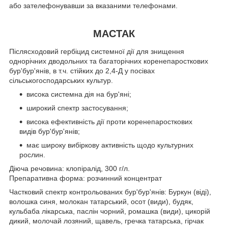
або зателефонувавши за вказаними телефонами.
МАСТАК
Післясходовий гербіцид системної дії для знищення
однорічних дводольних та багаторічних коренепаросткових
бур'бур'янів, в т.ч. стійких до 2,4-Д у посівах
сільськогосподарських культур.
висока системна дія на бур'яні;
широкий спектр застосування;
висока ефективність дії проти коренепаросткових
видів бур'бур'янів;
має широку вибіркову активність щодо культурних
рослин.
Діюча речовина: клопіралід, 300 г/л.
Препаративна форма: розчинний концентрат
Частковий спектр контрольованих бур'бур'янів: Буркун (віді),
волошка синя, молокан татарський, осот (види), будяк,
кульбаба лікарська, паслін чорний, ромашка (види), цикорій
дикий, молочай лозяний, щавель, гречка татарська, гірчак