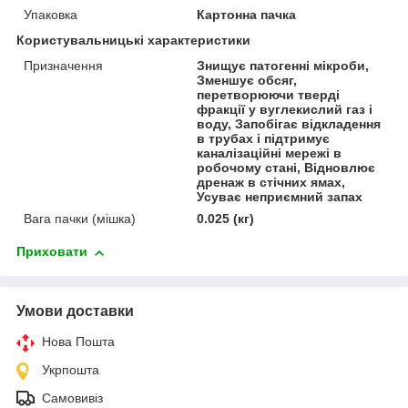
Упаковка
Картонна пачка
Користувальницькі характеристики
Призначення
Знищує патогенні мікроби,
Зменшує обсяг,
перетворюючи тверді
фракції у вуглекислий газ і
воду, Запобігає відкладення
в трубах і підтримує
каналізаційні мережі в
робочому стані, Відновлює
дренаж в стічних ямах,
Усуває неприємний запах
Вага пачки (мішка)
0.025 (кг)
Приховати
Умови доставки
Нова Пошта
Укрпошта
Самовивіз