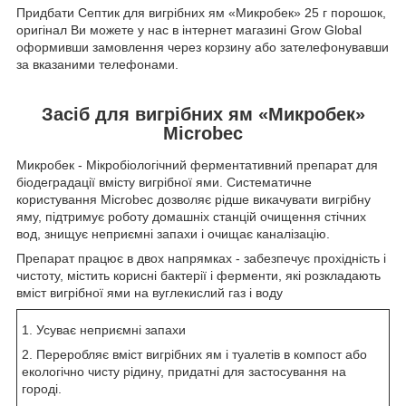
Придбати Септик для вигрібних ям «Микробек» 25 г порошок,
оригінал Ви можете у нас в інтернет магазині Grow Global
оформивши замовлення через корзину або зателефонувавши
за вказаними телефонами.
Засіб для вигрібних ям «Микробек»
Microbec
Микробек - Мікробіологічний ферментативний препарат для
біодеградації вмісту вигрібної ями. Систематичне
користування Microbec дозволяє рідше викачувати вигрібну
яму, підтримує роботу домашніх станцій очищення стічних
вод, знищує неприємні запахи і очищає каналізацію.
Препарат працює в двох напрямках - забезпечує прохідність і
чистоту, містить корисні бактерії і ферменти, які розкладають
вміст вигрібної ями на вуглекислий газ і воду
1. Усуває неприємні запахи
2. Переробляє вміст вигрібних ям і туалетів в компост або
екологічно чисту рідину, придатні для застосування на
городі.