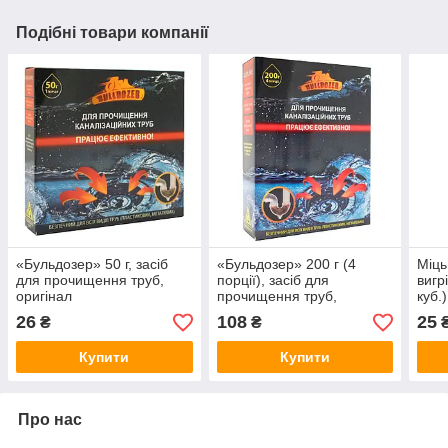
Подібні товари компанії
«Бульдозер» 50 г, засіб
«Бульдозер» 200 г (4
Міць
для прочищення труб,
порції), засіб для
вигр
оригінал
прочищення труб,
куб.
оригінал
26
108
25
₴
₴
Купити
Купити
Про нас